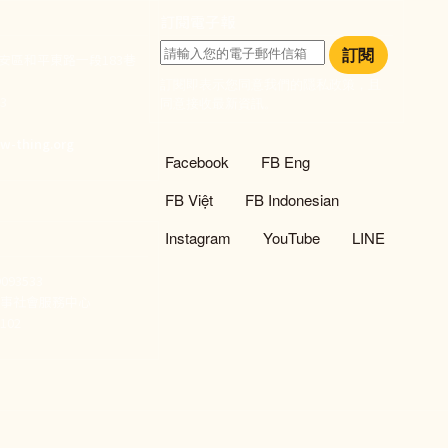
訂閱電子報
訂閱
大安區和平東路一段183巷
訂閱即表示您同意我們的隱私政策，且
933
同意接收最新資訊。
們
w-thing.org
社群選單
Facebook
FB Eng
FB Việt
FB Indonesian
Instagram
YouTube
LINE
93533
新事社會服務中心
02