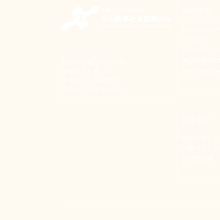
聯絡我們
106 台北市
24號1樓
(02) 2397-1
電郵聯絡我
新事致力關懷職場弱勢，
enquiry@ne
推動共好社會，
守護生活與勞動權益，
實踐修和與正義的使命。
捐款資訊
劃撥帳號：190
劃撥戶名：
發票捐贈碼：1