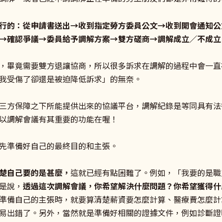
行的：從申請書送出→收到指定勞方委員公文→收到開會通知公
→確認爭議→委員給予調解方案→雙方磋商→調解成立／不成立
，畢竟需要雙方退讓協商，所以很多訴求在調解的過程中會一直
我受傷了卻還是被迫降低訴求」的無奈。
三方保障之下所能提供出來的協議平台，調解紀錄是等同具有法
以調解會議有其重要的功能在喔！
先準備好自己的最終目的和主張。
楚自己要的是甚麼，
這就已經有點困難了。例如，「我要的是職
是說，
透過這次調解會議，你希望解決什麼問題？你希望獲得什
準備自己的主張時，就要算清楚薪資要怎麼計算、醫療費怎麼計
易出錯了。另外，當然就是準備好相關的證據文件，例如診斷證