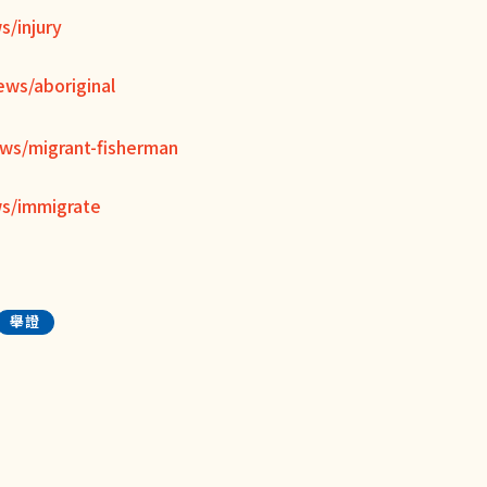
s/injury
ews/aboriginal
ws/migrant-fisherman
ws/immigrate
舉證