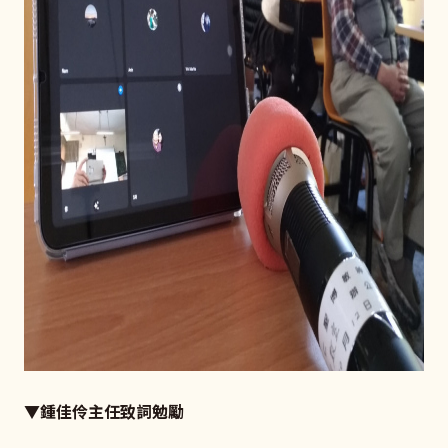
▼鍾佳伶主任致詞勉勵