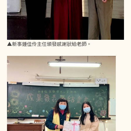
▲新事鍾佳伶主任頒發感謝狀給老師。