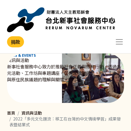
移至主內容
捐款
NEWS & EVENTS
資訊與活動
新事社會服務中心致力於推動社會正義與修和行動，透過多
元活動、工作坊與專題講座，促進大眾對勞工、移工、漁工
與原住民族議題的理解與關懷。
首頁
資訊與活動
2022「多元文化匯流：移工在台灣的中文情境學習」成果發
表暨結業式