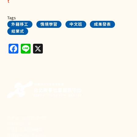
t
Tags
外籍移工
情境學習
中文班
成果發表
結業式
Facebook
Line
X
新事致力關懷職場弱勢，
推動共好社會，
守護生活與勞動權益，
實踐修和與正義的使命。