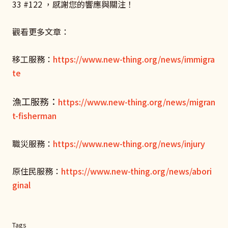
33 #122 ，感謝您的響應與關注！
觀看更多文章：
移工服務：
https://www.new-thing.org/news/immigra
te
漁工服務：
https://www.new-thing.org/news/migran
t-fisherman
職災服務：
https://www.new-thing.org/news/injury
原住民服務：
https://www.new-thing.org/news/abori
ginal
Tags