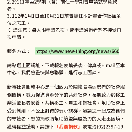
2. 於111年第2學期（含）前任一學期曾申請就學貸款
者。
3. 112年1月1日至10月31日前曾擔任本計畫合作社福單
位之志工。
※ 請注意：每人限申請乙次，曾申請通過者恕不接受再
次申請。
報名方式：
https://www.new-thing.org/news/660
請點選上面網址，下載
報名表
填妥後，傳真或E-mail至本
中心，我們會盡快與您聯繫，進行志工面談。
新事社會服務中心是一個致力於關懷職場弱勢者的社會服
務機構，戮力促進資源分享的共好社會，長期致力於移工
樂活並長者安養，共構移工、雇主和諧社會，幫助社會上
受到剝削、不公正對待的弱小族群，邀請您一起成為他們
的守護者，您的捐款將幫助這些無能為力的人走出困境、
獲得權益援助，請按下
「我要捐款」
或電洽(02)2397-19