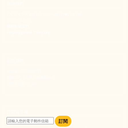
聯絡我們
106 台北市大安區和平東路一段183巷24號1樓
(02) 2397-1933
電郵聯絡我們
enquiry@new-thing.org
捐款資訊
劃撥帳號：19093533
劃撥戶名：新事社會服務中心
發票捐贈碼：102
訂閱電子報
訂閱