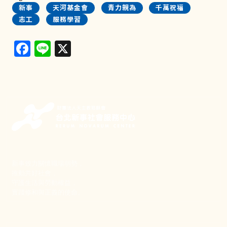
新事
天河基金會
青力親為
千萬祝福
志工
服務學習
Facebook
Line
X
新事致力關懷職場弱勢，
推動共好社會，
守護生活與勞動權益，
實踐修和與正義的使命。