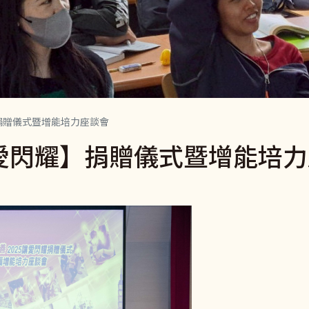
】捐贈儀式暨增能培力座談會
讓愛閃耀】捐贈儀式暨增能培