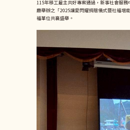
115年移工雇主共好專案通過，新事社會服
廳舉辦之「2025讓愛閃耀捐贈儀式暨社福
福單位共襄盛舉。