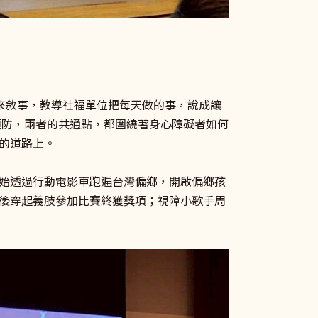
來敘事，教導社福單位把每天做的事，說成讓
預防，兩者的共通點，都圍繞著身心障礙者如何
的道路上。
始透過行動電影車跑遍台灣偏鄉，開啟偏鄉孩
後穿起義肢參加比賽終獲獎項；視障小歌手周