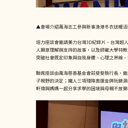
▲會場介紹萬海志工參與新事漁港冬衣送暖活
培力座談會邀請美力台灣3D紀錄片、台灣超
人願意理解與支持的故事，以及師範大學特教
突破社會既定印象與自我身體、心理之界線，
聯席座談由萬海慈善基金會莊斐斐執行長，邀
子視野的決定；鐵人三項殘障奧運金牌阮錦源
軒瑋與媽媽一起分享求學的困境與母親不放棄