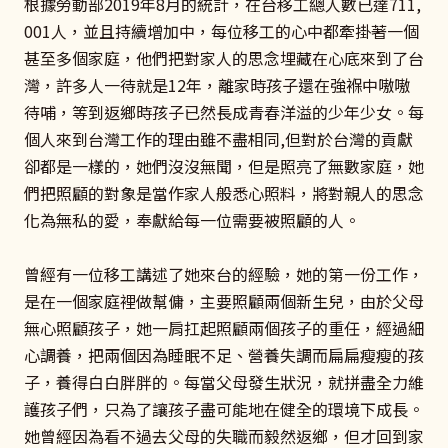
根據勞動部2019年8月的統計，在台移工總人數已達711,
001人，並且持續增加中，每位移工的心中都牽掛著一個
甚至多個家庭，他們把對家人的思念埋藏在心底來到了台
灣，許多人一待就是12年，離家時孩子還在強褓中嗷嗷
待哺，等到返鄉時孩子已然長成青春洋溢的少年少女。每
個人來到台灣工作的理由雖不盡相同,但對於台灣的貢獻
卻都是一樣的，她們沒沒無聞，但是照亮了無數家庭，她
們把照顧的對象是當作家人般悉心照料，將對親人的思念
化為無私的愛，奉獻給每一位需要被照顧的人。
曾經有一位移工講述了她來台的經驗，她的第一份工作，
是在一個家庭裡做幫傭，主要照顧兩個新生兒，由於父母
無心照顧孩子，她一肩扛起照顧兩個孩子的重任，經過細
心調養，把兩個因為睡眠不足、營養失調而扁扁瘦瘦的孩
子，養得白白胖胖的。每當父母發生狀況，就拼盡全力維
護孩子們，只為了讓孩子盡可能地在健全的環境下成長。
她曾經因為看不過去父母的失職而毅然返鄉，但才回到家