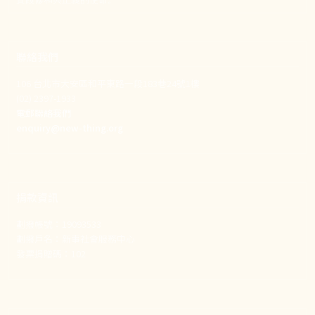
聯絡我們
106 台北市大安區和平東路一段183巷24號1樓
(02) 2397-1933
電郵聯絡我們
enquiry@new-thing.org
捐款資訊
劃撥帳號：19093533
劃撥戶名：新事社會服務中心
發票捐贈碼：102