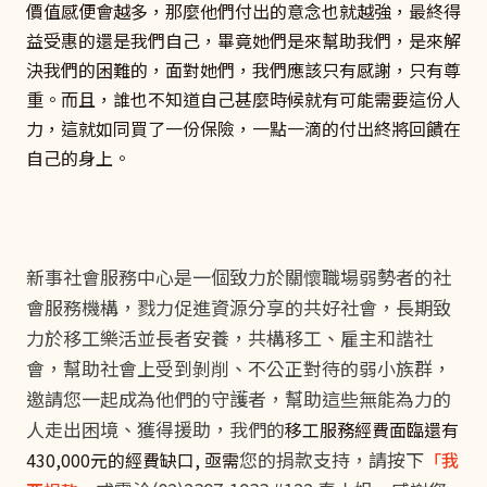
價值感便會越多，那麼他們付出的意念也就越強，最終得
益受惠的還是我們自己，畢竟她們是來幫助我們，是來解
決我們的困難的，面對她們，我們應該只有感謝，只有尊
重。而且，誰也不知道自己甚麼時候就有可能需要這份人
力，這就如同買了一份保險，一點一滴的付出終將回饋在
自己的身上。
新事社會服務中心是一個致力於關懷職場弱勢者的社
會服務機構，戮力促進資源分享的共好社會，長期致
力於移工樂活並長者安養，共構移工、雇主和諧社
會，幫助社會上受到剝削、不公正對待的弱小族群，
邀請您一起成為他們的守護者，幫助這些無能為力的
人走出困境、獲得援助，我們的
移工服務經費面臨還有
您的捐款支持，請按下
430,000元的經費缺口, 亟需
「我