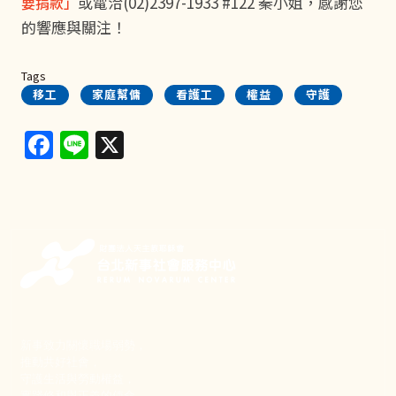
或電洽(02)2397-1933 #122 秦小姐，感謝您
要捐款」
的響應與關注！
Tags
移工
家庭幫傭
看護工
權益
守護
Facebook
Line
X
新事致力關懷職場弱勢，
推動共好社會，
守護生活與勞動權益，
實踐修和與正義的使命。