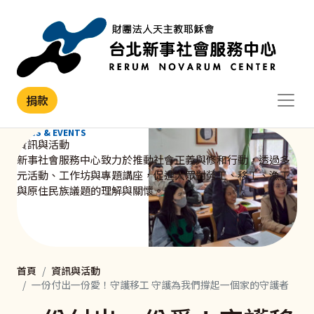
移至主內容
捐款
NEWS & EVENTS
資訊與活動
新事社會服務中心致力於推動社會正義與修和行動，透過多
元活動、工作坊與專題講座，促進大眾對勞工、移工、漁工
與原住民族議題的理解與關懷。
首頁
資訊與活動
一份付出一份愛！守護移工 守護為我們撐起一個家的守護者