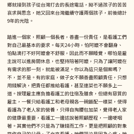
鄉就接到孩子從台灣打去的長途電話，拗不過孩子的苦苦
哀求與思念，她又回來台灣繼續守護兩個孩子，前後總計
9年的光陰。
踏進一個家，照顧一個長者，善盡一份責任，是看護工們
對自己最基本的要求。每天24小時，怕阿嬤不會翻身、
怕點滴打不好阿嬤會不舒服，因此而不願睡覺，哪怕是雇
主說可以進房間休息，也堅持陪著阿嬤，只為了讓阿嬤在
有需求的那一刻，就能被滿足。你以為這只是個案嗎？
不，並不是。有的家庭，做子女不願善盡照顧責任，只想
用錢解決，把責任都推給看護，甚至連菜也不願多上一
道。按理雇主應負擔看護工的住宿及膳食，但總有惡質的
雇主，一餐只給看護工和老母親各一碗飯配一樣菜，使得
看護為了老人家的營養，只得自掏腰包加菜，覺得老人家
的健康最重要，看護工一邊述說著照顧歷程，一邊哽咽
著。其實他們不只是為了賺錢而工作，更是把照顧的對象
當作自己的父母、子女來看護，她們哭泣是因為心疼，她