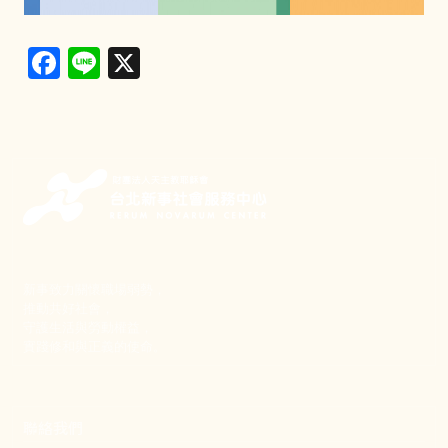
Facebook
Line
X
新事致力關懷職場弱勢，
推動共好社會，
守護生活與勞動權益，
實踐修和與正義的使命。
聯絡我們