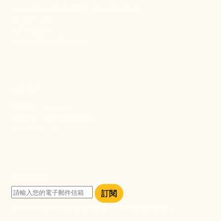
106 台北市大安區和平東路一段183巷24號1樓
(02) 2397-1933
電郵聯絡我們
enquiry@new-thing.org
捐款資訊
劃撥帳號：19093533
劃撥戶名：新事社會服務中心
發票捐贈碼：102
訂閱電子報
訂閱
訂閱即表示您同意我們的隱私政策，且同意接收最新資訊。