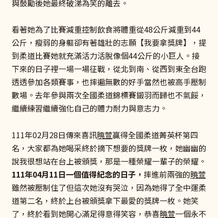
與鼓勵後她最終破涕為笑的離去。
看著她為了比賽減重控制飲食將體重從48公斤減重到44
公斤，瘦弱的身軀卻有著雄壯的志願【我要拿獎牌】，提
到柔道比賽她就充滿活力活脫像個44公斤的小巨人。接
下來的日子裡一場一場征戰，從北到南、從西到東全台跑
透透參加各類賽事，也摔遍無數的好手當然也被高手壓制
數場。去年參與兩次全國柔道錦標賽鎩羽而歸也不氣餒，
繼續練習繼續強化自己的體力耐力與意志力。
111年02月28日傳來喜訊
曉萱
贏得全國柔道菁英杯第四
名，大家都為她喝采終於摘下想要的獎牌一枚，她幽幽的
說我很想站在台上被頒獎，那是一種榮耀一輩子的榮耀。
111年04月11日一個值得紀念的日子，
摔進前兩強的
曉萱
雖然被壓制住了但這次她沒有哭泣，因為她得了全中運柔
道第二名，終於上台被頒獎拿下最愛的獎牌一枚。她笑
了，終於看到她開心滿足得意得笑容，恭喜
曉萱
一個永不