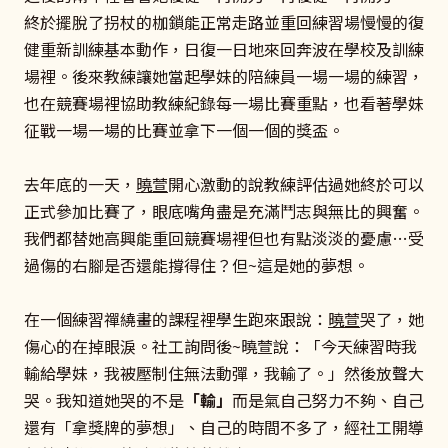
終於擺脫了拐杖的枷鎖能正常走路並重回練習場慢慢的復
健重新訓練基本動作，日復一日地來回奔波在學校及訓練
場裡。後來教練讓她當起學妹的陪練員一場一場的練習，
也在競賽場裡協助教練紀錄每一場比賽重點，也看著學妹
征戰一場一場的比賽並拿下一個一個的獎盃。
去年底的一天，
曉萱
開心激動的說教練評估過她終於可以
正式參加比賽了，眼底嘴角盡是充滿鬥志與無比的興奮。
我們都替她高興能重回競賽場裡但也有點淡淡的憂慮…受
過傷的右腳是否還能撐得住？但~這是她的夢想。
在一個練習禪繞畫的課程裡學生跑來跟說：
曉萱
哭了，她
傷心的在掉眼淚。社工詢問後~曉萱說：「今天練習時我
輸給學妹，我被壓制住無法動彈，我輸了。」然後放聲大
哭。我知道她哭的不是
「輸」
而是氣自己努力不夠、自己
還有「拿獎牌的夢想」、自己的時間不多了，經社工開導