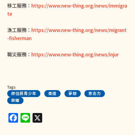
移工服務：
https://www.new-thing.org/news/immigra
te
漁工服務：
https://www.new-thing.org/news/migrant
-fisherman
職災服務：
https://www.new-thing.org/news/injur
Tags
原住民青少年
柔道
夢想
意志力
榮耀
Facebook
Line
X