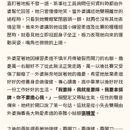
直盯著地板不發一語，新事社工員詢問任何資料時都由外
婆幫忙回答，她只管傻傻地笑。當外婆講述她雙親離世的
過程時，只看到她雙眼緊閉眉頭一顫，就再也沒有其他表
情呈現。後來外婆講到她從國小練習柔道及比賽的種種經
歷時，就看見她立即挺起身子坐正，極力表現她向來的運
動英姿，嘴角也微微的上揚。
外婆望著她因練習柔道不慎半月骨破裂而開刀的右腳，擔
憂萬一右腳好不了從此無法正常走路、萬一以後比賽又受
傷了腳廢了…外婆無奈地說著她的擔憂，希望她放棄柔道
好好的修養身息做復健、專心讀書，高中畢業以後好好找
一份工作好好的生活。
「我要摔，我就是要摔，我要拿獎
牌，你不要擔心我。」
一個堅定又帶點生氣、任性的聲音
傳來，她終於開口說了第一句話。這就是從小失去雙親由
外婆撫養長大熱愛柔道的泰雅小姑娘
張曉萱
。
之後的兩年裡看著她復健、再開刀、再復健、再開刀……