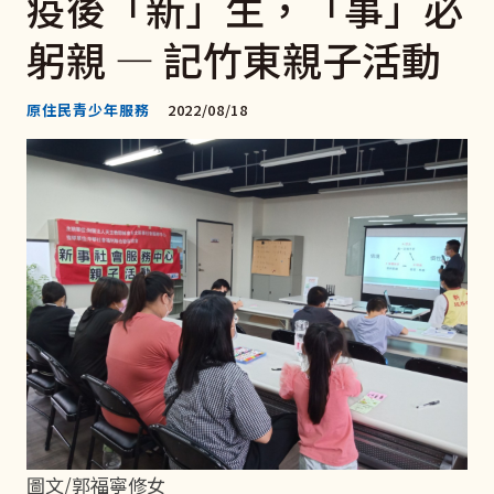
疫後「新」生，「事」必
躬親 — 記竹東親子活動
原住民青少年服務
2022/08/18
圖文/郭福寧修女