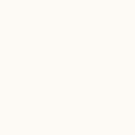
新事致力關懷職場弱勢，
推動共好社會，
守護生活與勞動權益，
實踐修和與正義的使命。
聯絡我們
106 台北市大安區和平東路一段183巷24號1樓
(02) 2397-1933
電郵聯絡我們
enquiry@new-thing.org
捐款資訊
劃撥帳號：19093533
劃撥戶名：新事社會服務中心
發票捐贈碼：102