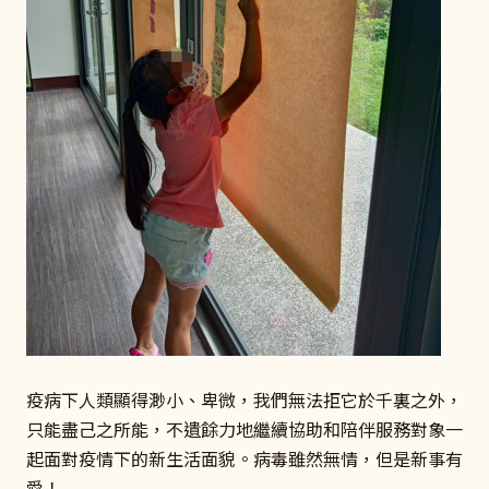
疫病下人類顯得渺小、卑微，我們無法拒它於千裏之外，
只能盡己之所能，不遺餘力地繼續協助和陪伴服務對象一
起面對疫情下的新生活面貌。病毒雖然無情，但是新事有
愛！