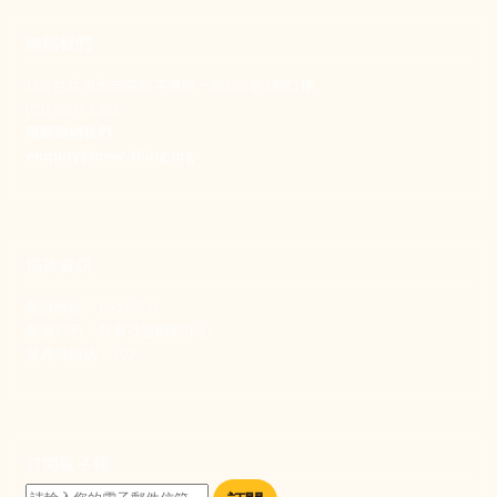
聯絡我們
106 台北市大安區和平東路一段183巷24號1樓
(02) 2397-1933
電郵聯絡我們
enquiry@new-thing.org
捐款資訊
劃撥帳號：19093533
劃撥戶名：新事社會服務中心
發票捐贈碼：102
訂閱電子報