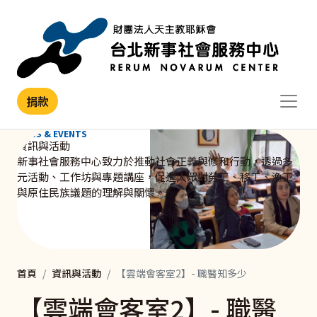
移至主內容
捐款
NEWS & EVENTS
資訊與活動
新事社會服務中心致力於推動社會正義與修和行動，透過多
元活動、工作坊與專題講座，促進大眾對勞工、移工、漁工
與原住民族議題的理解與關懷。
首頁
資訊與活動
【雲端會客室2】- 職醫知多少
【雲端會客室2】- 職醫