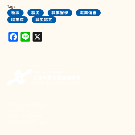
Tags
新事
職災
職業醫學
職業傷害
職業病
職災認定
Facebook
Line
X
新事致力關懷職場弱勢，
推動共好社會，
守護生活與勞動權益，
實踐修和與正義的使命。