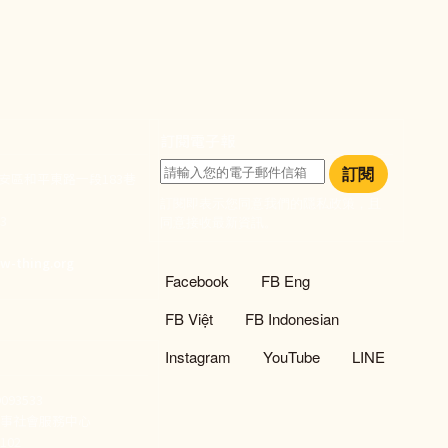
訂閱電子報
訂閱
大安區和平東路一段183巷
訂閱即表示您同意我們的隱私政策，且
933
同意接收最新資訊。
們
w-thing.org
社群選單
Facebook
FB Eng
FB Việt
FB Indonesian
Instagram
YouTube
LINE
93533
新事社會服務中心
02