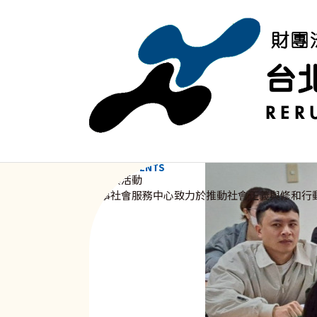
移至主內容
NEWS & EVENTS
資訊與活動
新事社會服務中心致力於推動社會正義與修和行