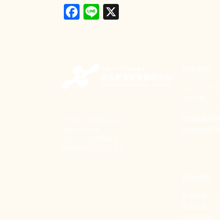
Facebook
Line
X
聯絡我們
106 台北市
24號1樓
(02) 2397-1
電郵聯絡我
新事致力關懷職場弱勢，
enquiry@ne
推動共好社會，
守護生活與勞動權益，
實踐修和與正義的使命。
捐款資訊
劃撥帳號：190
劃撥戶名：
發票捐贈碼：1