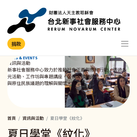
移至主內容
捐款
NEWS & EVENTS
資訊與活動
新事社會服務中心致力於推動社會正義與修和行動，透過多
元活動、工作坊與專題講座，促進大眾對勞工、移工、漁工
與原住民族議題的理解與關懷。
首頁
資訊與活動
夏日學堂《紋化》
夏日學堂《紋化》