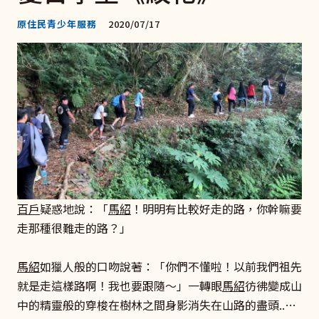
原住民青少年服務
2020/07/17
百戶
疑惑地說：「
馬紹
！明明有比較好走的路，你幹嘛要
走那種很難走的路？」
馬紹
如獵人般的口吻說著：「你們不懂啦！以前我們祖先
就是走這樣路啊！我也要跟隨～」一轉眼
馬紹
彷彿變成山
中的精靈般的穿梭在樹林之間身影消失在山路的盡頭..…