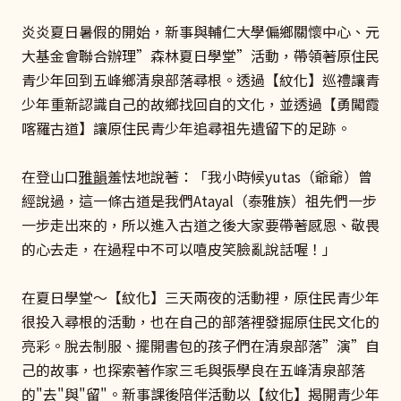
炎炎夏日暑假的開始，新事與輔仁大學偏鄉關懷中心、元
大基金會聯合辦理”森林夏日學堂”活動，帶領著原住民
青少年回到五峰鄉清泉部落尋根。透過【紋化】巡禮讓青
少年重新認識自己的故鄉找回自的文化，並透過【勇闖霞
喀羅古道】讓原住民青少年追尋祖先遺留下的足跡。
在登山口
雅韻
羞怯地說著：「我小時候yutas（爺爺）曾
經說過，這一條古道是我們Atayal（泰雅族）祖先們一步
一步走出來的，所以進入古道之後大家要帶著感恩、敬畏
的心去走，在過程中不可以嘻皮笑臉亂說話喔！」
在夏日學堂〜【紋化】三天兩夜的活動裡，原住民青少年
很投入尋根的活動，也在自己的部落裡發掘原住民文化的
亮彩。脫去制服、擺開書包的孩子們在清泉部落”演”自
己的故事，也探索著作家三毛與張學良在五峰清泉部落
的"去"與"留"。新事課後陪伴活動以【紋化】揭開青少年