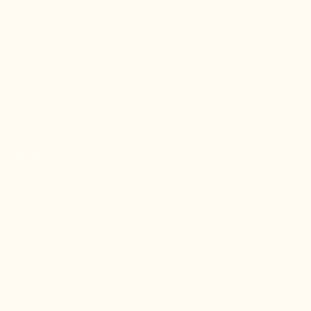
新事致力關懷職場弱勢，
推動共好社會，
守護生活與勞動權益，
實踐修和與正義的使命。
聯絡我們
106 台北市大安區和平東路一段183巷24號1樓
(02) 2397-1933
電郵聯絡我們
enquiry@new-thing.org
捐款資訊
劃撥帳號：19093533
劃撥戶名：新事社會服務中心
發票捐贈碼：102