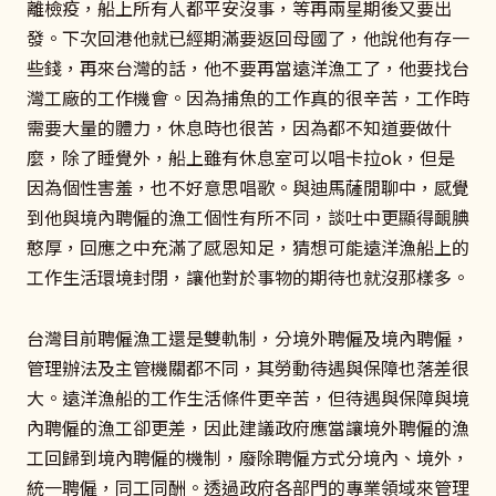
離檢疫，船上所有人都平安沒事，等再兩星期後又要出
發。下次回港他就已經期滿要返回母國了，他說他有存一
些錢，再來台灣的話，他不要再當遠洋漁工了，他要找台
灣工廠的工作機會。因為捕魚的工作真的很辛苦，工作時
需要大量的體力，休息時也很苦，因為都不知道要做什
麼，除了睡覺外，船上雖有休息室可以唱卡拉ok，但是
因為個性害羞，也不好意思唱歌。與迪馬薩閒聊中，感覺
到他與境內聘僱的漁工個性有所不同，談吐中更顯得靦腆
憨厚，回應之中充滿了感恩知足，猜想可能遠洋漁船上的
工作生活環境封閉，讓他對於事物的期待也就沒那樣多。
台灣目前聘僱漁工還是雙軌制，分境外聘僱及境內聘僱，
管理辦法及主管機關都不同，其勞動待遇與保障也落差很
大。遠洋漁船的工作生活條件更辛苦，但待遇與保障與境
內聘僱的漁工卻更差，因此建議政府應當讓境外聘僱的漁
工回歸到境內聘僱的機制，廢除聘僱方式分境內、境外，
統一聘僱，同工同酬。透過政府各部門的專業領域來管理