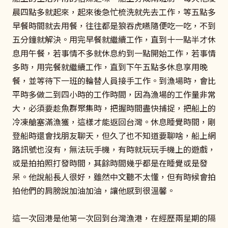
晨四點多就起來，起來後急忙梳洗就先去工作，等五點多
早餐時間就去用餐，往往都是狼吞虎嚥隨便吃一吃，不到
五分鐘就解決。用完早餐就繼續工作，直到十一點半才休
息用午餐，若事情不多就休息約到一點開始工作，若事情
多時，用完餐就繼續工作，直到下午五點多休息享用晚
餐，並等待下一班的輪替人員接手工作。到漁場時，會比
平時多做二到四小時的工作時間，因為漁場的工作量非常
大，必須要趁魚群聚集時，把握時間盡快捕捉，把船上的
冷凍艙塞滿漁獲，這樣才能返回台灣。休息睡覺時間，剛
登船時還會找朋友聊天，但久了也不知道要聊啥，船上網
路訊號也沒有，無法玩手機，有時就玩玩手機上的遊戲，
或是拍拍照打發時間，其餘時間幾乎都是在睡覺或是發
呆。他說船長人很好，雖然中文聽不太懂，但有時候會拍
拍他們的肩膀說加油加油，讓他感到很溫馨。
這一次回港是他第一次回到台灣漁港，在經歷兩星期的隔