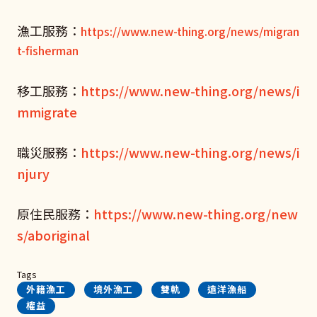
漁工服務：
https://www.new-thing.org/news/migran
t-fisherman
移工服務：
https://www.new-thing.org/news/i
mmigrate
職災服務：
https://www.new-thing.org/news/i
njury
原住民服務：
https://www.new-thing.org/new
s/aboriginal
Tags
外籍漁工
境外漁工
雙軌
遠洋漁船
權益