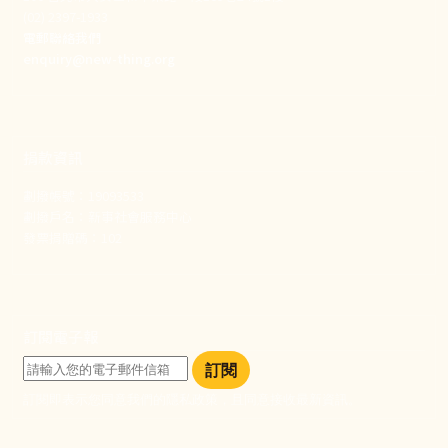
(02) 2397-1933
電郵聯絡我們
enquiry@new-thing.org
捐款資訊
劃撥帳號：19093533
劃撥戶名：新事社會服務中心
發票捐贈碼：102
訂閱電子報
訂閱
訂閱即表示您同意我們的隱私政策，且同意接收最新資訊。