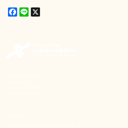
Facebook
Line
X
新事致力關懷職場弱勢，
推動共好社會，
守護生活與勞動權益，
實踐修和與正義的使命。
聯絡我們
106 台北市大安區和平東路一段183巷24號1樓