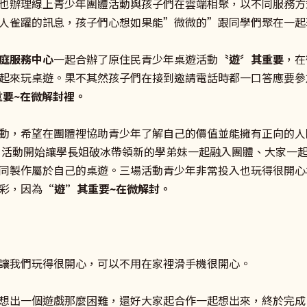
也辦理線上青少年團體活動與孩子們在雲端相聚，以不同服務方
人雀躍的訊息，孩子們心想如果能”微微的”跟同學們聚在一起
庭服務中心
一起合辦了原住民青少年桌遊活動
〝遊〞其重要
，在
起來玩桌遊。果不其然孩子們在接到邀請電話時都一口答應要參
重要~
在微解封裡
。
動，希望在團體裡協助青少年了解自己的價值並能擁有正向的人
。活動開始讓學長姐破冰帶領新的學弟妹一起融入團體、大家一
同製作屬於自己的桌遊。三場活動青少年非常投入也玩得很開心
彩，因為
“
遊”
其重要~
在微解封
。
讓我們玩得很開心，可以不用在家裡滑手機很開心。
想出一個遊戲那麼困難，還好大家起合作一起想出來，終於完成