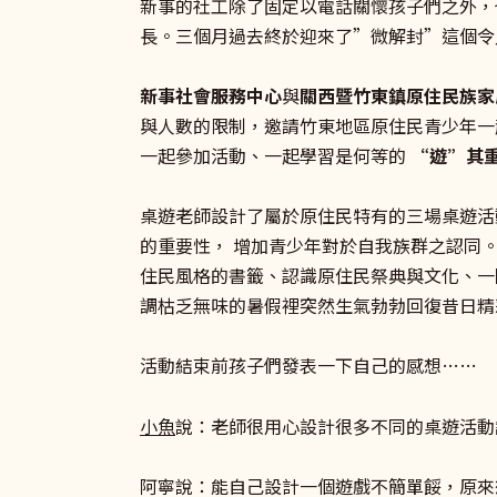
新事的社工除了固定以電話關懷孩子們之外，
長。三個月過去終於迎來了”微解封”這個令
新事社會服務中心
與
關西暨竹東鎮原住民族家
與人數的限制，邀請竹東地區原住民青少年一
一起參加活動、一起學習是何等的
“
遊”
其
桌遊老師設計了屬於原住民特有的三場桌遊活
的重要性， 增加青少年對於自我族群之認同
住民風格的書籤、認識原住民祭典與文化、一
調枯乏無味的暑假裡突然生氣勃勃回復昔日精
活動結束前孩子們發表一下自己的感想……
小魚
說：老師很用心設計很多不同的桌遊活動
阿寧說：能自己設計一個遊戲不簡單餒，原來