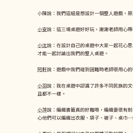
小陳說：我們這組是想設計一個整人遊戲，原
小安
說：這三場桌遊好好玩，謝謝老師用心帶
小沈
說：在設計自己的桌遊中大家一起花心思
才能一起討論出我們的整人桌遊。
阿軒
說：遊戲中我們碰到困難時老師很用心的
小羽
說：我在桌遊中認識了許多不同民族的文
且都不一樣。
小萍
說：編織書籤真的好難唷，編織要很有耐
心他們可以編織出衣服、袋子、被子、桌巾…