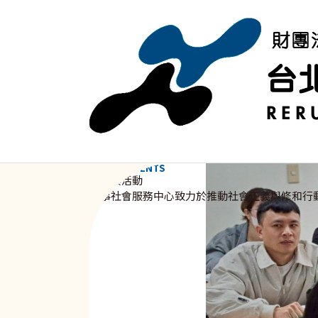
移至主內容
NEWS & EVENTS
資訊與活動
新事社會服務中心致力於推動社會正義與修和行