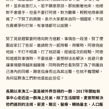
杯，並非故意打人，若不願意原諒，那就衝著他來，他絕
對不會還手，但是不要打阿德。對方聽畢，輕輕地用拳頭
推了一下努丁的肩膀，表示大家都來自同一個國家，不該
在異鄉爭吵打架，有事情都可以說開。
努丁見狀趕緊要阿德向對方道歉，事情告一段落，努丁便
跟店家訂了些菜，邀請對方一起用餐，用餐時，阿德俏皮
地說，不打不相識，打了就認識，經過這次的經驗，阿德
知道遇到事情時，不要逃避，要想辦法去解決，逃避只會
讓事情變得越來越複雜，同時我們也看到努丁為了保護自
己港內的同鄉，願意挺身而出為其出聲，也就不難理解，
為何這群漁工們對他是如此信任。
長期以來漁工一直是被外界忽視的一群，2017年開始新
事中心走近這一群海上兄弟，除了生活關懷，更實際解決
他們遇到的法規、薪資、職災、醫療、轉換雇主、人口販