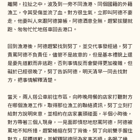
離開，拉扯之中，波及到一旁不同漁港、同個國籍的外籍
漁工，令其受傷並流了血。對方很生氣，立即叫阿德不要
走，他要叫人來跟阿德算帳，阿德酒意全無，趕緊拔腿就
跑、匆匆忙忙地搭車回去港口。
回到漁港後，阿德趕緊找到努丁，並交代事發經過，努丁
責罵阿德不負責任，儘管不是故意的，但是基本禮貌上還
是要先道歉而非逃跑，否則事情反而會變得更加複雜，但
礙於已經很晚了，努丁告訴阿德，明天清早一同去找對
方，把事情解釋清楚。
當天，兩人搭公車前往市區，向昨晚用餐的店家打聽對方
在哪個漁港工作，取得那位漁工的聯絡資訊，努丁立刻打
給對方說明來意，並相約在店家裏頭碰面，半個小時後，
對方帶著三個人現身，一見面即憤怒地怒罵阿德，阿德被
罵地不知所措，趕緊蜷縮在努丁背後，努丁向前雙手握住
對方，屈腰道歉，並解釋阿德因為家事不順，多喝了幾