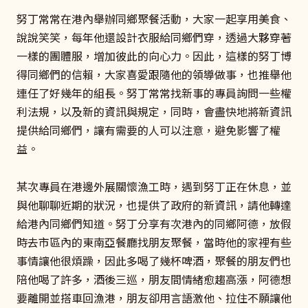
努丁常常在港內舉辦同鄉聚餐活動，大家一起享用美食、
說說笑笑，每年他還設計衣服給同鄉們穿，透過大夥穿著
一樣的團體服，增加彼此的向心力。因此，這樣的努丁博
得同鄉們的信賴，大家喜愛跟隨他的領導做事，也推舉他
連任了好幾年的組長。努丁常常找新事的專員詢問一些權
利法規，以及新的資訊與規定，同時，會盡快地將新資訊
提供給同鄉們，讓有需要的人可以注意，避免影響了權
益。
某次專員在港邊外展關懷漁工時，遇到努丁正在休息，並
與他聊聊近期的狀況，也提供了政府的新資訊，請他轉達
給港內同鄉們知道。努丁分享有次港內的同鄉阿德，放假
時去市區內的東南亞餐廳找朋友聚餐，當時他的家裡有些
事情讓他很煩躁，因此多喝了幾杯啤酒，聚餐的朋友們也
陪他喝了許多，酒後三巡，朋友間情緒愈趨高漲，阿德想
要離開並搭車回漁港，朋友卻用言語激他、拉住不願讓他