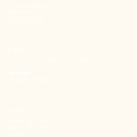
新事致力關懷職場弱勢，
推動共好社會，
守護生活與勞動權益，
實踐修和與正義的使命。
聯絡我們
106 台北市大安區和平東路一段183巷24號1樓
(02) 2397-1933
電郵聯絡我們
enquiry@new-thing.org
捐款資訊
劃撥帳號：19093533
劃撥戶名：新事社會服務中心
發票捐贈碼：102