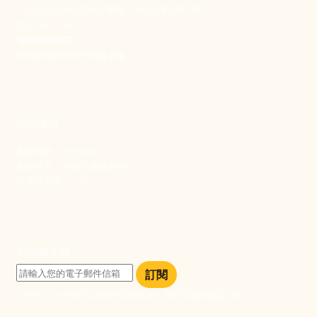
106 台北市大安區和平東路一段183巷24號1樓
(02) 2397-1933
電郵聯絡我們
enquiry@new-thing.org
捐款資訊
劃撥帳號：19093533
劃撥戶名：新事社會服務中心
發票捐贈碼：102
訂閱電子報
訂閱
訂閱即表示您同意我們的隱私政策，且同意接收最新資訊。