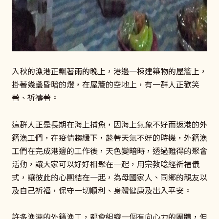
入秋的漁港正飄著雨的晚上，港邊一棟建築物的屋簷上，
掛著幾盞昏暗的燈，在屋簷的空地上，有一群人正歡笑
著、祈禱著。
這群人正是長期在海上捕魚，因海上氣象不好而返港的外
籍漁工們，在疫情趨緩下，趁著天氣不好的時機，外籍漁
工們在完成港邊的工作後，天色變暗時，透過難得的聚會
活動，讓大家可以好好相聚在一起，用宗教唸經祈福儀
式，讓彼此的心團結在一起，為母國家人、同鄉的親友以
及自己祈福，保守一切順利、身體健康及出入平安。
許多漁港的外籍漁工，都會組織一個有向心力的團體，但