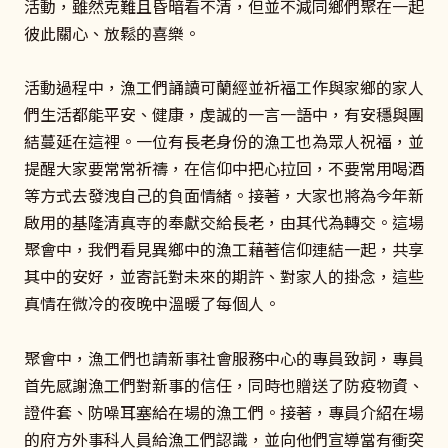
活動，雖然克難且昏暗看不清，但並不減同鄉們聚在一起
彼此關心、放鬆的喜樂。
活動過程中，漁工們誦讀可蘭經並祈福工作與家鄉的家人
們生活都能平安、健康，虔誠的一言一語中，有安穩與團
結蔓延在這裡。一位有長老身份的漁工也為眾人祝福，並
提醒大家要常常祈禱，在信仰中把心拉回，不要常用喝酒
等方式去發洩自己的負面情緒。接著，大家也將為今年新
啟用的基隆清真寺的奉獻交給長老，由其代為轉交。這場
聚會中，我們看見異鄉中的漁工藉著信仰連結一起，共享
其中的安好，並寄託對未來的期許、對家人的掛念，這些
真情在微冷的夜晚中溫暖了每個人。
聚會中，漁工們也請新事社會服務中心的專員致詞，專員
首先感謝漁工們對新事的信任，同時也贈送了防疫物資、
證件套、防噪耳塞給在場的漁工們。接著，專員介紹在場
的府方外事科人員給漁工們認識，並向他們宣導當有衝突