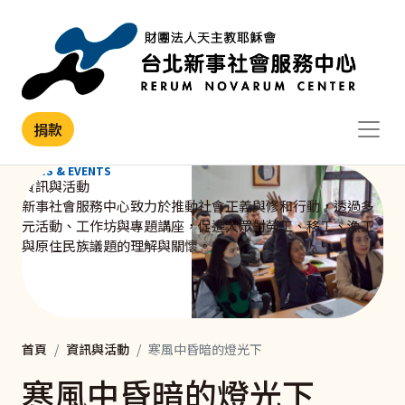
移至主內容
捐款
NEWS & EVENTS
資訊與活動
新事社會服務中心致力於推動社會正義與修和行動，透過多
元活動、工作坊與專題講座，促進大眾對勞工、移工、漁工
與原住民族議題的理解與關懷。
首頁
資訊與活動
寒風中昏暗的燈光下
寒風中昏暗的燈光下