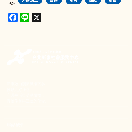
外籍漁工
團體
聚會
團結
祈福
Tags
Facebook
Line
X
新事致力關懷職場弱勢，
推動共好社會，
守護生活與勞動權益，
實踐修和與正義的使命。
聯絡我們