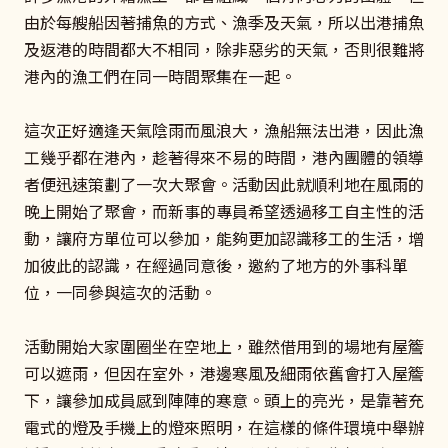
由於每艘船因著捕魚的方式、漁季及天氣，所以出港捕魚
及返港的時間都大不相同，除非惡劣的天氣，否則很難將
港內的漁工們在同一時間聚集在一起。
這次正好適逢天氣陰雨而風浪大，漁船無法出港，因此漁
工幾乎都在港內，趁著得來不易的時間，港內團體的領導
者便迅速策劃了一次大聚會。活動因此就順利地在風雨的
晚上開始了聚會，而新事的專員希望透過移工自主性的活
動，讓府方單位可以參加，能夠更加認識移工的生活，增
加彼此的認識，在經過同意後，邀約了地方的外事科單
位，一同參與這次的活動。
活動開始大家圍圈坐在空地上，雖然借用到的場地有屋簷
可以遮雨，但因在室外，港邊寒風及細雨依舊會打入屋簷
下，讓參加成員感到陣陣的寒意。頭上的亮光，是靠著充
電式的燈及手機上的燈來照明，在這樣的條件環境中舉辦