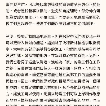
事件發生時，可以去找警方這樣的資源做第三方公正的協
助，或者是找新事來協助，避免私自處理時，部分仲介可
能為要讓大事化小、小事化無，而要身分地位較為弱勢的
移工們負起責任，使漁工們難以應對與不知如何處理。
今晚，整場活動圓滿地落幕。但在過程中我們也發現一些
可以更深入探討的議題，諸如除了為穆斯林積極爭取祈禱
室，當中也有部分為基督徒的漁工，他們也期待著有可以
好好祈禱、敬拜神的地方，在異鄉有心靈的寄託。另外，
我們也看見了這些以漁港、漁船為「家」的漁工們在工作
之餘，其實也如我們每個人一樣有休閒、休息、互相交流
與關心的需求，而這甚至可能也是在異鄉工作的重要支持
與動力。因此，我們也思考政府相關單位能否提供一個活
動空間，並有足夠的電力來照明，甚至是能遮風避雨的地
方，讓漁工可以使用，颱風來時漁工們可以上岸稍作歇息
的地方。這些都是新事將會繼續去協助爭取的地方，同時