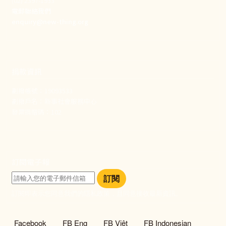
(02) 2397-1933
電郵聯絡我們
enquiry@new-thing.org
捐款資訊
劃撥帳號：19093533
劃撥戶名：新事社會服務中心
發票捐贈碼：102
訂閱電子報
訂閱
訂閱即表示您同意我們的隱私政策，且同意接收最新資訊。
社群選單
Facebook
FB Eng
FB Việt
FB Indonesian