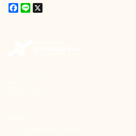
Facebook
Line
X
新事致力關懷職場弱勢，
推動共好社會，
守護生活與勞動權益，
實踐修和與正義的使命。
聯絡我們
106 台北市大安區和平東路一段183巷24號1樓