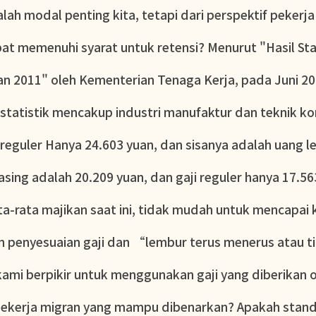
lah modal penting kita, tetapi dari perspektif pekerja
at memenuhi syarat untuk retensi? Menurut "Hasil Sta
an 2011" oleh Kementerian Tenaga Kerja, pada Juni 201
 (statistik mencakup industri manufaktur dan teknik kon
eguler Hanya 24.603 yuan, dan sisanya adalah uang lem
sing adalah 20.209 yuan, dan gaji reguler hanya 17.5
ata-rata majikan saat ini, tidak mudah untuk mencapai 
 penyesuaian gaji dan “lembur terus menerus atau ti
mi berpikir untuk menggunakan gaji yang diberikan o
 pekerja migran yang mampu dibenarkan? Apakah stand