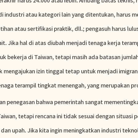
erakhir harus 24.000 atau lebih. Ambang batas teknis, 
di industri atau kategori lain yang ditentukan, harus me
tihan atau sertifikasi praktik, dll.; pengasuh harus lu
ait. Jika hal di atas diubah menjadi tenaga kerja tera
uk bekerja di Taiwan, tetapi masih ada batasan jumla
k mengajukan izin tinggal tetap untuk menjadi imigran
enaga terampil tingkat menengah, yang merupakan pr
kan penegasan bahwa pemerintah sangat mementingk
Taiwan, tetapi rencana ini tidak sesuai dengan situasi 
ni dan upah. Jika kita ingin meningkatkan industri tek