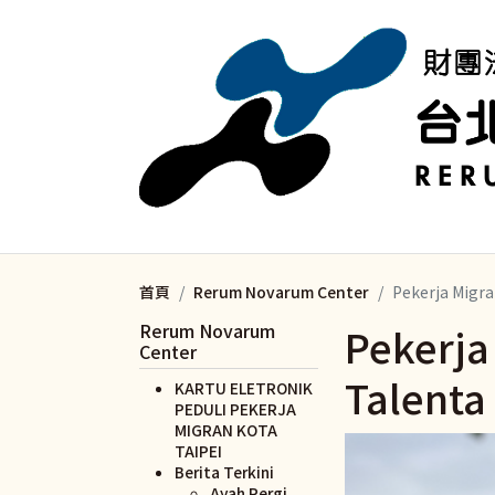
移至主內容
首頁
Rerum Novarum Center
Pekerja Migr
Rerum Novarum
Pekerja
Center
Talenta
KARTU ELETRONIK
PEDULI PEKERJA
MIGRAN KOTA
TAIPEI
Berita Terkini
Ayah Pergi