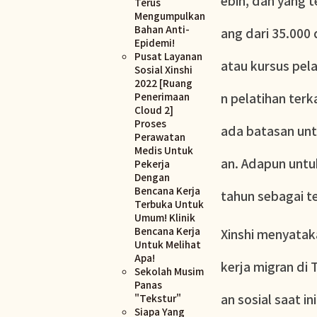
ebih, dan yang t
Terus
Mengumpulkan
Bahan Anti-
ang dari 35.000 
Epidemi!
Pusat Layanan
atau kursus pela
Sosial Xinshi
2022 [Ruang
Penerimaan
n pelatihan terk
Cloud 2]
Proses
ada batasan unt
Perawatan
Medis Untuk
an. Adapun untu
Pekerja
Dengan
Bencana Kerja
tahun sebagai t
Terbuka Untuk
Umum! Klinik
Bencana Kerja
Xinshi menyata
Untuk Melihat
Apa!
kerja migran di 
Sekolah Musim
Panas
an sosial saat i
"Tekstur"
Siapa Yang