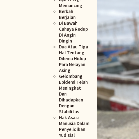
Memancing
Berkah
Berjalan
Di Bawah
Cahaya Redup
Di Angin
Dingin
Dua Atau Tiga
Hal Tentang
Dilema Hidup
Para Nelayan
Asing
Gelombang
Epidemi Telah
Meningkat
Dan
Dihadapkan
Dengan
Stabilitas
Hak Asasi
Manusia Dalam
Penyelidikan
Yudisial