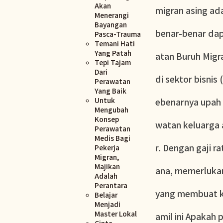
Akan
migran asing ada
Menerangi
Bayangan
benar-benar dap
Pasca-Trauma
Temani Hati
Yang Patah
atan Buruh Migr
Tepi Tajam
Dari
di sektor bisnis
Perawatan
Yang Baik
Untuk
ebenarnya upah r
Mengubah
Konsep
watan keluarga a
Perawatan
Medis Bagi
r. Dengan gaji r
Pekerja
Migran,
Majikan
ana, memerlukan
Adalah
Perantara
yang membuat ka
Belajar
Menjadi
Master Lokal
amil ini Apakah
Cinta