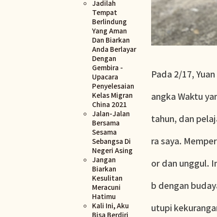
Jadilah
Tempat
Berlindung
Yang Aman
Dan Biarkan
Anda Berlayar
Dengan
Gembira -
Pada 2/17, Yuan
Upacara
Penyelesaian
Kelas Migran
angka Waktu yan
China 2021
Jalan-Jalan
tahun, dan pelaj
Bersama
Sesama
ra saya. Memper
Sebangsa Di
Negeri Asing
Jangan
or dan unggul. I
Biarkan
Kesulitan
b dengan budaya
Meracuni
Hatimu
Kali Ini, Aku
utupi kekuranga
Bisa Berdiri