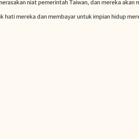
merasakan niat pemerintah Taiwan, dan mereka akan m
buk hati mereka dan membayar untuk impian hidup mer
ook
e