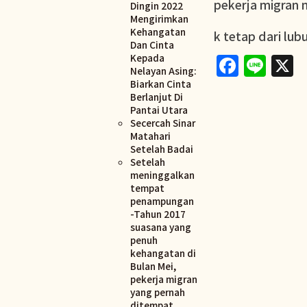
pekerja migran 
Dingin 2022
Mengirimkan
Kehangatan
k tetap dari lu
Dan Cinta
Faceb
Lin
X
Kepada
Nelayan Asing:
Biarkan Cinta
Berlanjut Di
Pantai Utara
Secercah Sinar
Matahari
Setelah Badai
Setelah
meninggalkan
tempat
penampungan
-Tahun 2017
suasana yang
penuh
kehangatan di
Bulan Mei,
pekerja migran
yang pernah
ditempat