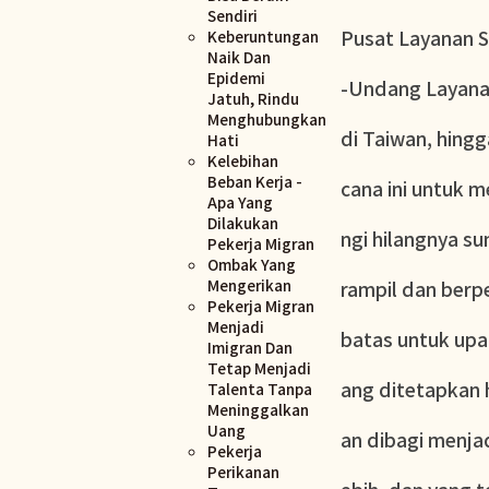
Sendiri
Pusat Layanan S
Keberuntungan
Naik Dan
Epidemi
-Undang Layanan
Jatuh, Rindu
Menghubungkan
di Taiwan, hingg
Hati
Kelebihan
Beban Kerja -
cana ini untuk 
Apa Yang
Dilakukan
ngi hilangnya s
Pekerja Migran
Ombak Yang
Mengerikan
rampil dan berp
Pekerja Migran
Menjadi
batas untuk upah
Imigran Dan
Tetap Menjadi
ang ditetapkan h
Talenta Tanpa
Meninggalkan
Uang
an dibagi menjad
Pekerja
Perikanan