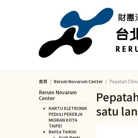
移至主內容
首頁
Rerum Novarum Center
Pepatah Chin
Rerum Novarum
Pepatah
Center
satu la
KARTU ELETRONIK
PEDULI PEKERJA
MIGRAN KOTA
TAIPEI
Berita Terkini
Ayah Pergi