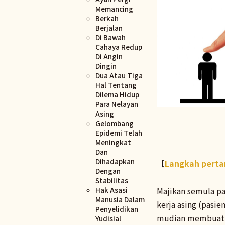
Memancing
Berkah
Berjalan
Di Bawah
Cahaya Redup
Di Angin
Dingin
Dua Atau Tiga
Hal Tentang
Dilema Hidup
Para Nelayan
Asing
Gelombang
Epidemi Telah
Meningkat
Dan
Dihadapkan
【
Langkah pert
Dengan
Stabilitas
Majikan semula pa
Hak Asasi
Manusia Dalam
kerja asing (pasie
Penyelidikan
mudian membuat s
Yudisial