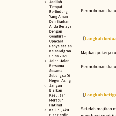
Jadilah
Tempat
Permohonan diaju
Berlindung
Yang Aman
Dan Biarkan
Anda Berlayar
Dengan
Gembira -
【
Langkah kedu
Upacara
Penyelesaian
Kelas Migran
Majikan pekerja r
China 2021
Jalan-Jalan
Bersama
Permohonan diaju
Sesama
Sebangsa Di
Negeri Asing
Jangan
Biarkan
【
Langkah ketig
Kesulitan
Meracuni
Hatimu
Setelah majikan m
Kali Ini, Aku
Bisa Berdiri
membuat surat ij