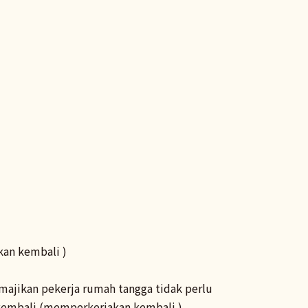
an kembali )
(majikan pekerja rumah tangga tidak perlu
kembali (memperkerjakan kembali )