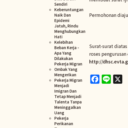
Sendiri
Keberuntungan
Permohonan diaju
Naik Dan
Epidemi
Jatuh, Rindu
Menghubungkan
Hati
Kelebihan
Surat-surat diata
Beban Kerja -
Apa Yang
roses pengurusan d
Dilakukan
http://dhsc.evta.
Pekerja Migran
Ombak Yang
Faceb
Lin
X
Mengerikan
Pekerja Migran
Menjadi
Imigran Dan
Tetap Menjadi
Talenta Tanpa
Meninggalkan
Uang
Pekerja
Perikanan