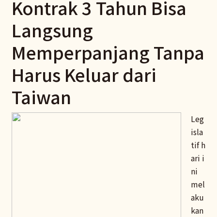
Kontrak 3 Tahun Bisa
Langsung
Memperpanjang Tanpa
Harus Keluar dari
Taiwan
Leg
isla
tif h
ari i
ni
mel
aku
kan