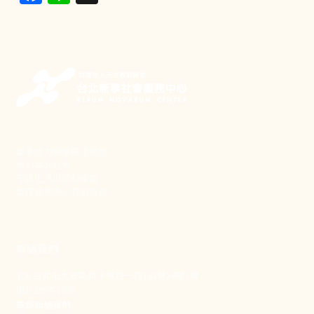
新事致力關懷職場弱勢，
推動共好社會，
守護生活與勞動權益，
實踐修和與正義的使命。
聯絡我們
106 台北市大安區和平東路一段183巷24號1樓
(02) 2397-1933
電郵聯絡我們