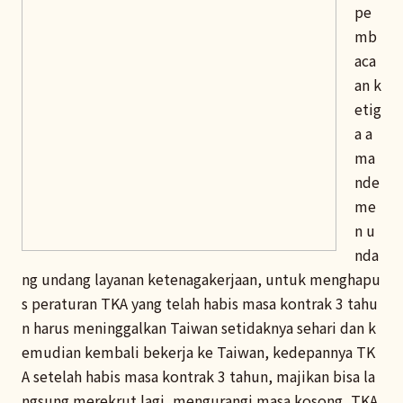
pe
mb
aca
an k
etig
a a
ma
nde
me
n u
nda
ng undang layanan ketenagakerjaan, untuk menghapu
s peraturan TKA yang telah habis masa kontrak 3 tahu
n harus meninggalkan Taiwan setidaknya sehari dan k
emudian kembali bekerja ke Taiwan, kedepannya TK
A setelah habis masa kontrak 3 tahun, majikan bisa la
ngsung merekrut lagi, mengurangi masa kosong, TKA