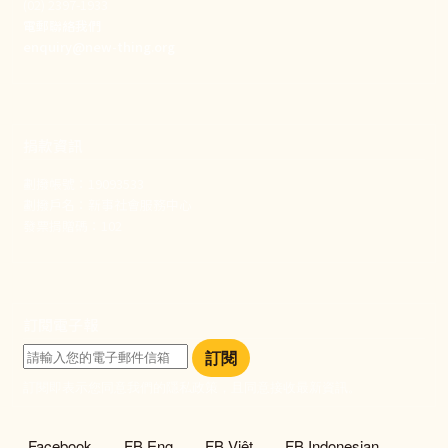
(02) 2397-1933
電郵聯絡我們
enquiry@new-thing.org
捐款資訊
劃撥帳號：19093533
劃撥戶名：新事社會服務中心
發票捐贈碼：102
訂閱電子報
訂閱
訂閱即表示您同意我們的隱私政策，且同意接收最新資訊。
社群選單
Facebook
FB Eng
FB Việt
FB Indonesian