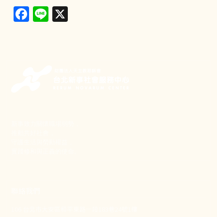
Facebook
Line
X
新事致力關懷職場弱勢，
推動共好社會，
守護生活與勞動權益，
實踐修和與正義的使命。
聯絡我們
106 台北市大安區和平東路一段183巷24號1樓