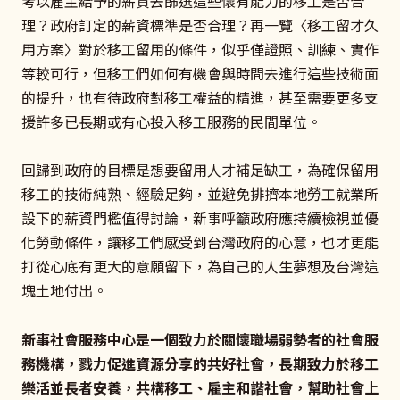
考以雇主給予的薪資去篩選這些懷有能力的移工是否合
理？政府訂定的薪資標準是否合理？再一覽〈移工留才久
用方案〉對於移工留用的條件，似乎僅證照、訓練、實作
等較可行，但移工們如何有機會與時間去進行這些技術面
的提升，也有待政府對移工權益的精進，甚至需要更多支
援許多已長期或有心投入移工服務的民間單位。
回歸到政府的目標是想要留用人才補足缺工，為確保留用
移工的技術純熟、經驗足夠，並避免排擠本地勞工就業所
設下的薪資門檻值得討論，新事呼籲政府應持續檢視並優
化勞動條件，讓移工們感受到台灣政府的心意，也才更能
打從心底有更大的意願留下，為自己的人生夢想及台灣這
塊土地付出。
新事社會服務中心是一個致力於關懷職場弱勢者的社會服
務機構，戮力促進資源分享的共好社會，長期致力於移工
樂活並長者安養，共構移工、雇主和諧社會，幫助社會上