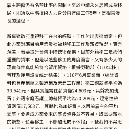
雇主聘僱仍有名額比率的限制。至於申請永久居留成為移
民，則須以中階技術人力身分再連續工作5年，是相當漫
長的過程。
新事對政府重視移工在台的經驗、工作付出表達肯定，但
此方案對應目前產業及社福類移工工作及薪資現況，實有
落差。若要提升台灣中階技術產業，目前外籍移工是我們
重要的資本，但是以這些移工的角度而言，又有多少人的
現實條件真能夠符合留用資格？根據勞動部〈110年移工
管理及運用調查統計結果〉，110年6月事業面（統計資
料包含產業類之製造業及營建工程業）移工總薪資平均為
30,541元，但其實經常性薪資僅24,603元，其餘為加班
費；外籍家庭看護工總薪資平均為20,209元，經常性薪
資則僅17,563元，其餘也為加班費。以目前雇主的平均
支薪，要達成方案要求的薪資條件並不容易，既需要薪水
的調整，也要移工「不斷加班或不休假」，使我們不禁思