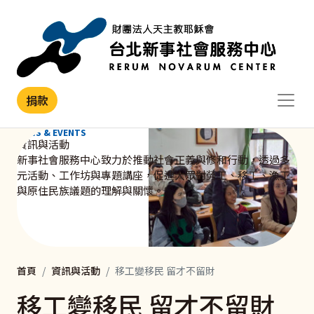
移至主內容
捐款
NEWS & EVENTS
資訊與活動
新事社會服務中心致力於推動社會正義與修和行動，透過多
元活動、工作坊與專題講座，促進大眾對勞工、移工、漁工
與原住民族議題的理解與關懷。
首頁
資訊與活動
移工變移民 留才不留財
移工變移民 留才不留財