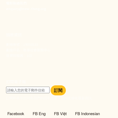
電郵聯絡我們
enquiry@new-thing.org
捐款資訊
劃撥帳號：19093533
劃撥戶名：新事社會服務中心
發票捐贈碼：102
訂閱電子報
訂閱
訂閱即表示您同意我們的隱私政策，且同意接收最新資訊。
社群選單
Facebook
FB Eng
FB Việt
FB Indonesian