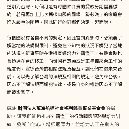
道剛到台灣，每個月還有母國仲介費的貸款分期需要繳
納，若是再加上此次攜帶肉腸的罰鍰，勢必漁工的家庭會
陷入嚴重的困境，因此同行的同鄉們決定一起面對。
每個國家有各自不同的規定，因此當到異鄉時，必須要了
解當地的法規與限制，避免在不知情的狀況下觸犯了當地
的法規。新事平時在港邊宣導培力外籍漁工，有機會時也
會透過在台的移工，向母國有意願或是正準備來台工作的
親友們，宣導台灣的相關法規及權益，讓他們在還未來台
前，可以先了解台灣的法規及相關的規定，避免來台後，
因為不了解法規而觸犯法律，或是自身的權益因為不了解
而被影響了。
感謝
的捐
財團法人萬海航運社會福利慈善事業基金會
助，讓我們能夠推展
外籍漁工的行動關懷服務與培力訓
，發展自信心，增強適應力，並培力志工在助人的
練