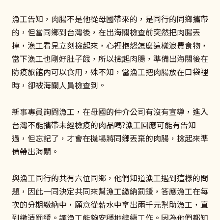
漁工告知，肉腸不是他從母國帶來的，是同行的同鄉攜帶
的，但當同鄉到台灣後，在出海關檢查前突然把肉腸丟
掉，漁工看見立刻撿起來，心裡抱怨怎麼這樣浪費食物，
當下漁工也剛好肚子餓，所以撿起肉腸，準備出海關後在
防疫旅館內可以食用，殊不知，當漁工把肉腸放在口袋裡
時，卻被海關人員檢查到。
新事專員詢問漁工，在母國的仲介公司有沒有宣導，進入
台灣不能攜帶未經檢疫的肉品嗎?漁工回應可能有告知
過，但忘記了，才會在機場將同鄉丟棄的肉腸，撿起來準
備帶出海關。
與漁工同行的共有六位同鄉，他們知道漁工遇到這樣的問
題，因此一同決定共同來幫漁工繳納罰鍰，答應漁工在每
次的分期繳納中，願意從薪水中拿出兩千元幫助漁工，直
到繳清罰緩。讓漁工能夠安穩地繼續工作。因為他們都知