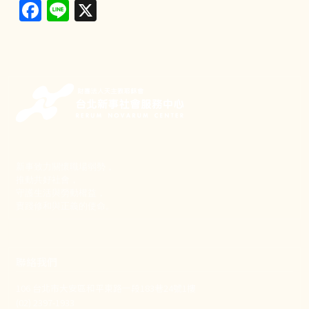
Facebook
Line
X
新事致力關懷職場弱勢，
推動共好社會，
守護生活與勞動權益，
實踐修和與正義的使命。
聯絡我們
106 台北市大安區和平東路一段183巷24號1樓
(02) 2397-1933