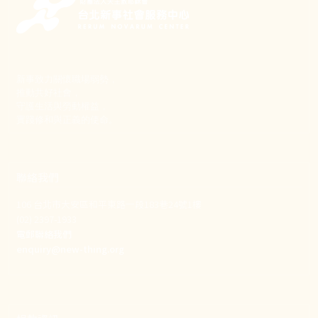
新事致力關懷職場弱勢，
推動共好社會，
守護生活與勞動權益，
實踐修和與正義的使命。
聯絡我們
106 台北市大安區和平東路一段183巷24號1樓
(02) 2397-1933
電郵聯絡我們
enquiry@new-thing.org