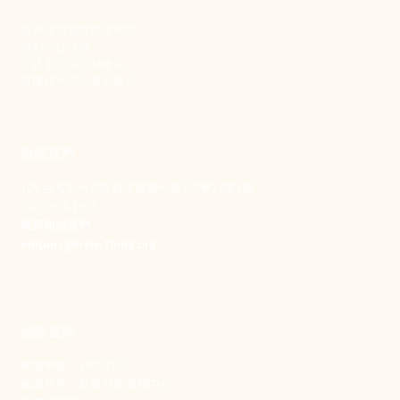
新事致力關懷職場弱勢，
推動共好社會，
守護生活與勞動權益，
實踐修和與正義的使命。
聯絡我們
106 台北市大安區和平東路一段183巷24號1樓
(02) 2397-1933
電郵聯絡我們
enquiry@new-thing.org
捐款資訊
劃撥帳號：19093533
劃撥戶名：新事社會服務中心