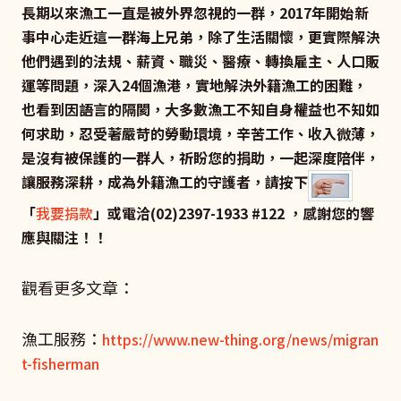
長期以來漁工一直是被外界忽視的一群，2017年開始新
事中心走近這一群海上兄弟，除了生活關懷，更實際解決
他們遇到的法規、薪資、職災、醫療、轉換雇主、人口販
運等問題，深入24個漁港，實地解決外籍漁工的困難，
也看到因語言的隔閡，大多數漁工不知自身權益也不知如
何求助，忍受著嚴苛的勞動環境，辛苦工作、收入微薄，
是沒有被保護的一群人，祈盼您的捐助，一起深度陪伴，
讓服務深耕，成為外籍漁工的守護者，請按下
「
我要捐款
」或電洽(02)2397-1933 #122 ，感謝您的響
應與關注！！
觀看更多文章：
漁工服務：
https://www.new-thing.org/news/migran
t-fisherman