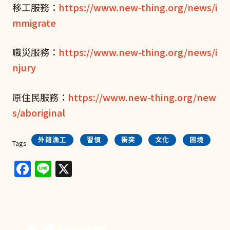
移工服務：
https://www.new-thing.org/news/i
mmigrate
職災服務：
https://www.new-thing.org/news/i
njury
原住民服務：
https://www.new-thing.org/new
s/aboriginal
外籍漁工
習慣
衝突
文化
困境
Tags
Facebook
Line
X