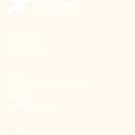
新事致力關懷職場弱勢，
推動共好社會，
守護生活與勞動權益，
實踐修和與正義的使命。
聯絡我們
106 台北市大安區和平東路一段183巷24號1樓
(02) 2397-1933
電郵聯絡我們
enquiry@new-thing.org
捐款資訊