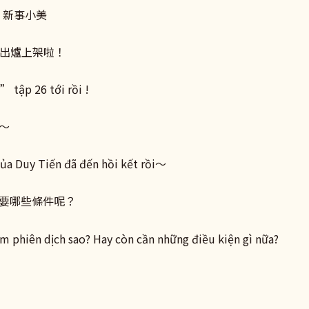
：新事小美
26出爐上架啦！
 tập 26 tới rồi !
～
của Duy Tiến đã đến hồi kết rồi～
要哪些條件呢？
làm phiên dịch sao? Hay còn cần những điều kiện gì nữa?