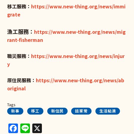
移工服務：
https://www.new-thing.org/news/immi
grate
漁工服務：
https://www.new-thing.org/news/mig
rant-fisherman
職災服務：
https://www.new-thing.org/news/injur
y
原住民服務：
https://www.new-thing.org/news/ab
original
Tags
新事
移工
新住民
話家常
生活點滴
Facebook
Line
X