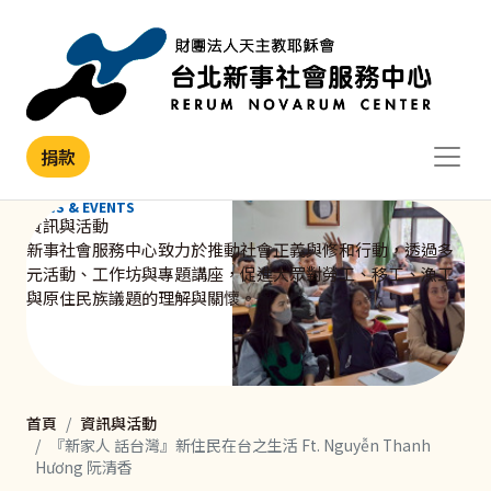
移至主內容
捐款
NEWS & EVENTS
資訊與活動
新事社會服務中心致力於推動社會正義與修和行動，透過多
元活動、工作坊與專題講座，促進大眾對勞工、移工、漁工
與原住民族議題的理解與關懷。
首頁
資訊與活動
『新家人 話台灣』新住民在台之生活 Ft. Nguyễn Thanh
Hương 阮清香