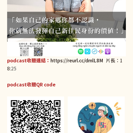
podcast收聽連結：
https://reurl.cc/dmlL8M
片長：1
8
:25
podcast收聽QR code