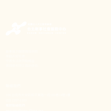
新事致力關懷職場弱勢，
推動共好社會，
守護生活與勞動權益，
實踐修和與正義的使命。
聯絡我們
106 台北市大安區和平東路一段183巷24號1樓
(02) 2397-1933
電郵聯絡我們
enquiry@new-thing.org