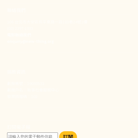
聯絡我們
106 台北市大安區和平東路一段183巷24號1樓
(02) 2397-1933
電郵聯絡我們
enquiry@new-thing.org
捐款資訊
劃撥帳號：19093533
劃撥戶名：新事社會服務中心
發票捐贈碼：102
訂閱電子報
訂閱