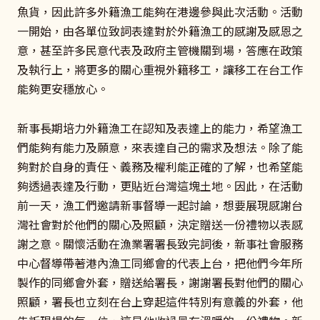
魚貨，因此許多外籍漁工能夠在港邊參與此次活動。活動
一開始，由各單位致詞表達對於外籍漁工的感謝及感恩之
意，甚至許多民意代表及政府主管機關到場，答應在政策
及執行上，將更多的關心重視外籍移工，讓移工在台工作
能夠更安穩放心。
新事長期培力外籍漁工在認知及表達上的能力，希望漁工
們能夠有能力及願意，來表達自己的需求及想法。除了能
夠對於自身的責任、義務及權利能正確的了解，也希望能
夠透過表達及行動，更貼近台灣這塊土地。因此，在活動
前一天，漁工們邀請新事督導一起討論，想要展現感謝台
灣社會對於他們的關心及照顧，決定贈送一份禮物以表感
謝之意。關懷活動在漁業署署長致完詞後，新事社會服務
中心督導帶著港內漁工同鄉會的代表上台，把他們今年所
製作的同鄉會外套，贈送給署長，謝謝署長對他們的關心
照顧，署長也立刻在台上穿起這件特別有意義的外套，他