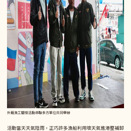
外籍漁工關懷活動串聯多方單位共同舉辦
活動當天天氣陰雨，正巧許多漁船利用壞天氣進港整補卸