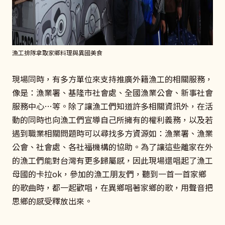
漁工排隊拿取家鄉料理與異國美食
現場同時，有多方單位來支持推廣外籍漁工的相關服務，
像是：漁業署、基隆市社會處、全國漁業公會、新事社會
服務中心…等。除了讓漁工們知道許多相關資訊外，在活
動的同時也向漁工們宣導自己所擁有的權利義務，以及若
遇到職業相關問題時可以尋找多方資源如：漁業署、漁業
公會、社會處、各社福機構的協助。為了讓這些離家在外
的漁工們能對台灣有更多歸屬感，因此現場還唱起了漁工
母國的卡拉ok，參加的漁工朋友們，聽到一首一首家鄉
的歌曲時，都一起歡唱，在異鄉唱著家鄉的歌，用聲音把
思鄉的感受釋放出來。