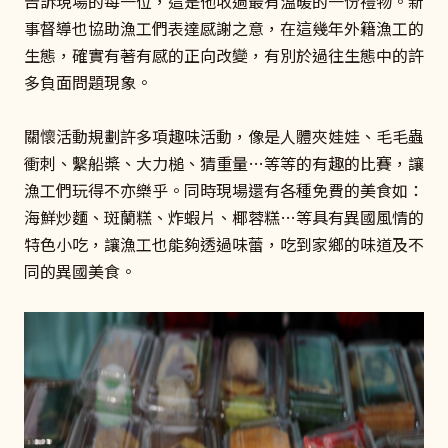
告訴現場的每一位，這是他收過最有溫暖的一份禮物。新
事督導也協助漁工們表達感謝之意，在這幾年外籍漁工的
生態，確實有著有感的正向改變，有別於過往生態中的許
多負面問題現象。
關懷活動規劃許多項趣味活動，像是人體夾娃娃、毛毛蟲
衝刺、繫船槳、大力槌、猜重量…等等的有趣的比賽，讓
漁工們玩得不亦樂乎。同時現場還有各種免費的美食如：
海鮮炒麵、斑蘭糕、炸蝦片、椰蓉糕…等具有異國風情的
特色小吃，讓漁工也能夠透過味蕾，吃到家鄉的味道及不
同的異國美食。