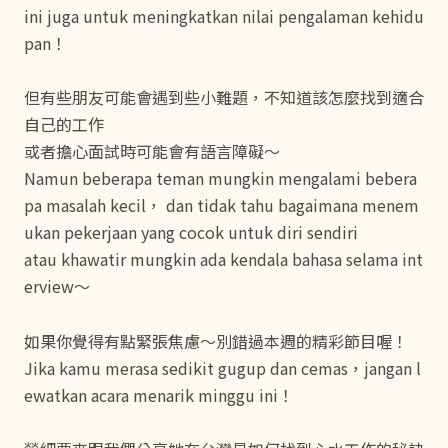
ini juga untuk meningkatkan nilai pengalaman kehidu
pan！
但有些朋友可能會遇到些小難題，不知道該怎麼找到適合
自己的工作
或者擔心面試時可能會有語言障礙～
Namun beberapa teman mungkin mengalami bebera
pa masalah kecil， dan tidak tahu bagaimana menem
ukan pekerjaan yang cocok untuk diri sendiri
atau khawatir mungkin ada kendala bahasa selama int
erview～
如果你覺得有點緊張焦慮～別錯過本週的精彩節目喔！
Jika kamu merasa sedikit gugup dan cemas，jangan l
ewatkan acara menarik minggu ini！