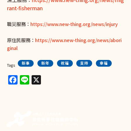
rant-fisherman
職災服務：
https://www.new-thing.org/news/injury
原住民服務：
https://www.new-thing.org/news/abori
ginal
新事
新年
祝福
支持
幸福
Tags
Facebook
Line
X