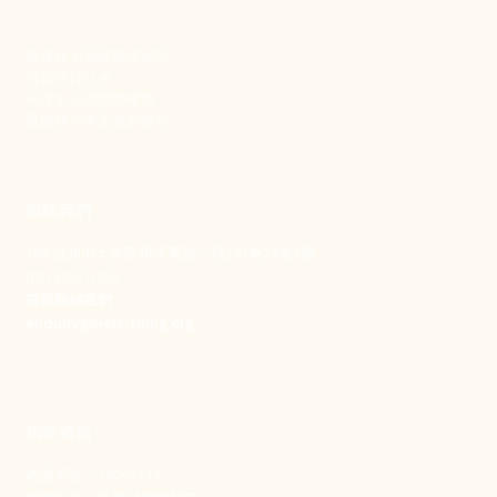
新事致力關懷職場弱勢，
推動共好社會，
守護生活與勞動權益，
實踐修和與正義的使命。
聯絡我們
106 台北市大安區和平東路一段183巷24號1樓
(02) 2397-1933
電郵聯絡我們
enquiry@new-thing.org
捐款資訊
劃撥帳號：19093533