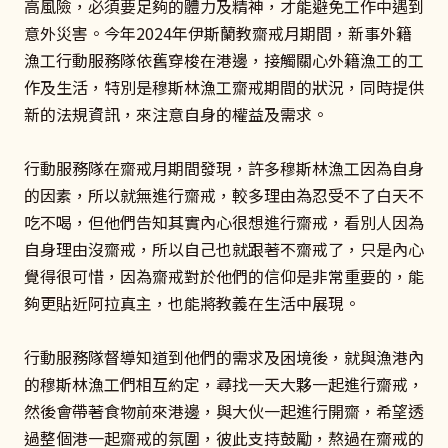
高風險，必須要足夠的體力及精神，才能避免工作中遇到
意外災害。今年2024年伊斯蘭教齋戒月期間，新事外籍
漁工行動服務隊依舊穿梭在港邊，接觸關心外籍漁工的工
作及生活，特別是穆斯林漁工齋戒期間的狀況，同時提供
新的法規資訊，來注意自身的權益及需求。
行動服務隊在齋戒月期間發現，許多穆斯林漁工因為自身
的因素，所以就無進行齋戒，較多理由為忍受不了白天不
吃不喝，但他們告知其實內心很想進行齋戒，看別人因為
自身理由沒齋戒，所以自己也就跟著不齋戒了，只是內心
覺得很可惜，因為齋戒對於他們的信仰是非常重要的，能
夠更貼近阿拉真主，也能將教義在生活中展現。
行動服務隊督導知道到他們的需求及困境後，就與漁港內
的穆斯林漁工們相互約定，尋找一天大夥一起進行齋戒，
然後會帶著食物前來港邊，與大伙一起進行開齋，希望透
過整個港一起齋戒的氛圍，彼此支持鼓勵，熬過在齋戒的