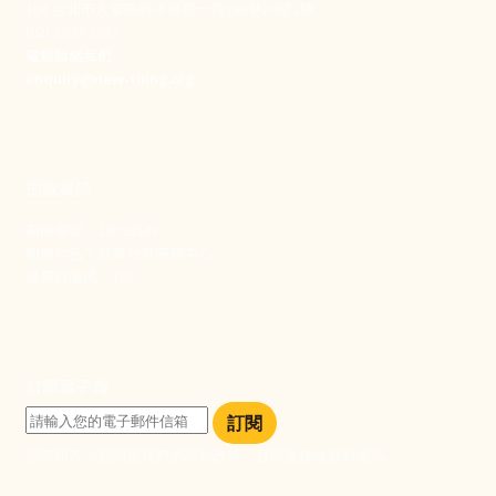
106 台北市大安區和平東路一段183巷24號1樓
(02) 2397-1933
電郵聯絡我們
enquiry@new-thing.org
捐款資訊
劃撥帳號：19093533
劃撥戶名：新事社會服務中心
發票捐贈碼：102
訂閱電子報
訂閱
訂閱即表示您同意我們的隱私政策，且同意接收最新資訊。