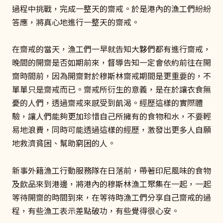
過程中挑戰，完成一整天的齋戒。於是港內的漁工們紛紛
答應，將真心地進行一整天的齋戒。
在齋戒的當天，漁工們一早就告知大夥們都有進行齋戒，
晚間的開齋是否如期前來，督導告知一定會依約前往在開
齋時間前，因為開齋對於穆斯林齋戒期間是更重要的，不
單單只是齋戒而已。齋戒所衍生的意義，是在於讓衣食無
憂的人們，透過齋戒來感受到飢渴。經歷這樣的實際體
驗，讓人們能夠更加珍惜自己所擁有的食物和水，不要輕
易地浪費，同時可能透過這樣的經歷，激發出更多人自願
地救濟貧困、幫助窮困的人。
新事外籍漁工行動服務隊在日落前，帶著印尼風味的食物
及飲品來到港邊，將港內的穆斯林漁工聚集在一起，一起
等待開齋的時間到來，在等待時漁工們分享自己齋戒的過
程，有些漁工表示差點破功，有些覺得很心安。