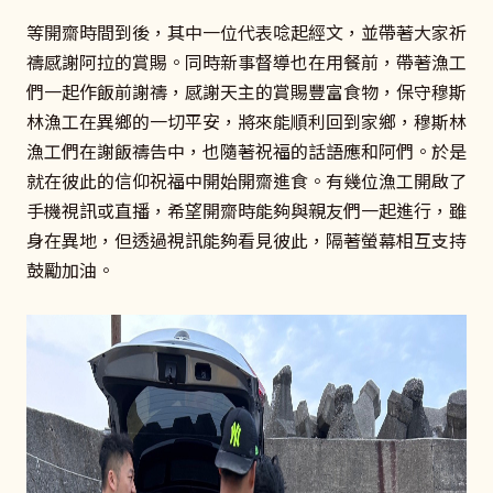
等開齋時間到後，其中一位代表唸起經文，並帶著大家祈
禱感謝阿拉的賞賜。同時新事督導也在用餐前，帶著漁工
們一起作飯前謝禱，感謝天主的賞賜豐富食物，保守穆斯
林漁工在異鄉的一切平安，將來能順利回到家鄉，穆斯林
漁工們在謝飯禱告中，也隨著祝福的話語應和阿們。於是
就在彼此的信仰祝福中開始開齋進食。有幾位漁工開啟了
手機視訊或直播，希望開齋時能夠與親友們一起進行，雖
身在異地，但透過視訊能夠看見彼此，隔著螢幕相互支持
鼓勵加油。