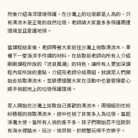
然後介紹海洋環境保護，在沙灘上的垃圾都是人為的，只
有漂流木是正常的自然垃圾，老師請大家要多多保護周遭
環境並且愛護地球。
當課程結束後，老師帶著大家前往沙灘上撿取漂流木，準
備下一堂海洋手作課的材料，在拾取前老師向所有人介紹
剛剛課程所說的『流浪風潮』的特色，讓所有人更加深課
程內容所說的重點，介紹完老師分成兩組，就請眾人們開
始去拾取漂流木，並順便提醒大家在活動中也要發揮愛心
順手撿起地上的垃圾保護環境。
眾人開始在沙灘上拾取自己喜歡的漂流木，兩個組別也紛
紛積極的撿取漂流木，途中也撿了非常多人為垃圾，當起
淨灘大使。當所有人撿的差不多，孩子們開始忍不住跑到
有海水裡踏水、玩沙、撿貝殼、抓螃蟹玩得不亦樂乎。