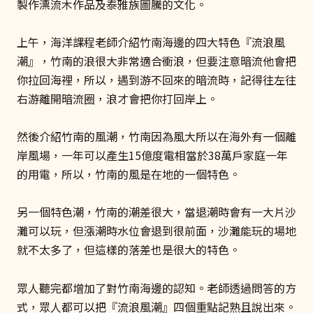
製作漂流木作品及泰雅族圖騰的文化。
上午，海洋課程老師介紹竹南海邊的四大特色『流浪風
潮』，竹南的浪很大非常適合衝浪，但要注意暗流他會把
你拉回海裡，所以，遇到游不回來的暗流時，記得往左往
右游離開暗流圈，浪才會把你打回岸上。
然後介紹竹南的風潮，竹南因為風大所以在海外有一個離
岸風場，一年可以產生15億度電相當於38萬戶家庭一年
的用電，所以，竹南的風是在地的一個特色。
另一個特色潮，竹南的潮差很大，當退潮時會有一大片沙
灘可以玩，但漲潮時水位會退到很前面，沙灘能玩的場地
就不太多了，但這樣的落差也是很大的特色。
眾人聽完都增加了對竹南海邊的認知。老師透過問答的方
式，眾人都可以把『流浪風潮』四個重點記熟且說出來。