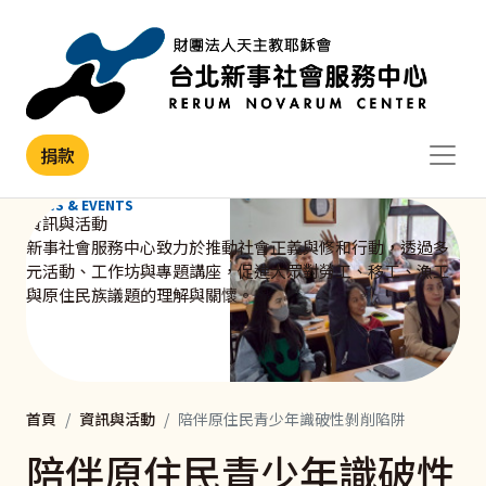
移至主內容
捐款
NEWS & EVENTS
資訊與活動
新事社會服務中心致力於推動社會正義與修和行動，透過多
元活動、工作坊與專題講座，促進大眾對勞工、移工、漁工
與原住民族議題的理解與關懷。
首頁
資訊與活動
陪伴原住民青少年識破性剝削陷阱
陪伴原住民青少年識破性