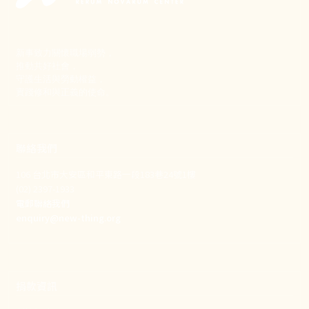
新事致力關懷職場弱勢，
推動共好社會，
守護生活與勞動權益，
實踐修和與正義的使命。
聯絡我們
106 台北市大安區和平東路一段183巷24號1樓
(02) 2397-1933
電郵聯絡我們
enquiry@new-thing.org
捐款資訊