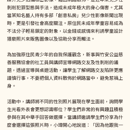
剝削犯罪型態與手法，造成未成年極大的身心傷害。尤其
當某知名藝人持有多部「創意私房」兒少性影像新聞出現
時，更是引發社會高度關注。原住民未成年學童容易成為
不法分子輕易鎖定的對象，以金錢或感情來利誘學童設計
猥褻照片來販售圖像以及協助分享而觸法。
為加強原住民青少年的自我保護觀念，新事與竹安公益慈
善服務協會的社工員與講師宣導網路交友及性剝削的議
題，透過宣導與桌遊活動，讓學生了解網路交友陷阱更應
謹慎行事，不要把個人資料散佈於網路當中，避免惹禍上
身。
活動中，講師將不同的性別照片展現在學生面前，詢問學
生光看外表會更想認識哪位？學生們非常的有興趣且積極
參與在其中舉手回答做選擇，當講師邀請學生們分享為什
麼會選擇這張照片時，小瑋開心地說道：「因為他跟我一