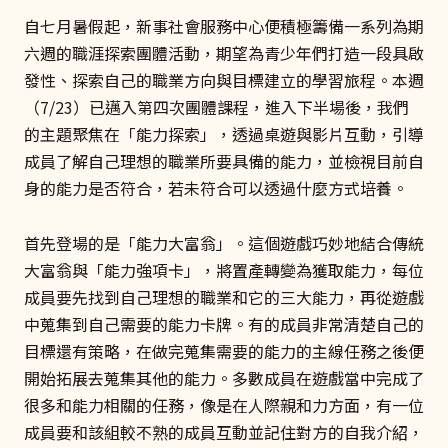
自七月暑假起，新事社會服務中心便積極籌備一系列為期
六週的職涯探索團體活動，期望為青少年們打造一段具啟
發性、探索自己的職業方向與目標建立的學習旅程。本週
（7/23）已邁入第四次團體課程，進入下半場後，我們
的主題聚焦在「能力探索」，透過桌遊與影片互動，引導
成員了解自己理想的職業所要具備的能力，並檢視目前自
身的能力是否符合，若未符合可以透過什麼方式培養。
首先登場的是「能力大富翁」。這個遊戲巧妙地結合傳統
大富翁與「能力強項卡」，將置產轉變為獲取能力，每位
成員要先找到自己理想的職業和它的三大能力，再從遊戲
中蒐集到自己需要的能力卡牌。有的成員非常清楚自己的
目標還有策略，在做完蒐集需要的能力的主線任務之後便
開始拓展去蒐集其他的能力。多數成員在遊戲當中完成了
很多和能力相關的任務，像是在人際親和力方面，有一位
成員要和該組較不熟的成員互動並記住對方的自我介紹，