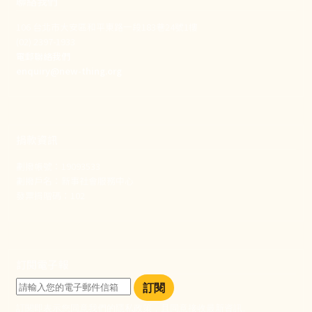
聯絡我們
106 台北市大安區和平東路一段183巷24號1樓
(02) 2397-1933
電郵聯絡我們
enquiry@new-thing.org
捐款資訊
劃撥帳號：19093533
劃撥戶名：新事社會服務中心
發票捐贈碼：102
訂閱電子報
訂閱
訂閱即表示您同意我們的隱私政策，且同意接收最新資訊。