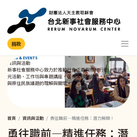
移至主內容
捐款
NEWS & EVENTS
資訊與活動
新事社會服務中心致力於推動社會正義與修和行動，透過多
元活動、工作坊與專題講座，促進大眾對勞工、移工、漁工
與原住民族議題的理解與關懷。
首頁
資訊與活動
勇往職前—精進任務：潛力解鎖！
勇往職前—精進任務：潛