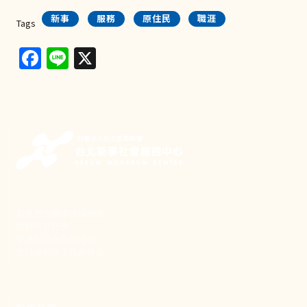
新事
服務
原住民
職涯
Tags
Facebook
Line
X
新事致力關懷職場弱勢，
推動共好社會，
守護生活與勞動權益，
實踐修和與正義的使命。