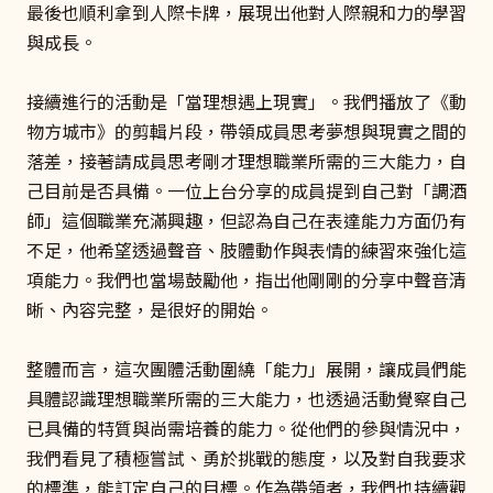
最後也順利拿到人際卡牌，展現出他對人際親和力的學習
與成長。
接續進行的活動是「當理想遇上現實」。我們播放了《動
物方城市》的剪輯片段，帶領成員思考夢想與現實之間的
落差，接著請成員思考剛才理想職業所需的三大能力，自
己目前是否具備。一位上台分享的成員提到自己對「調酒
師」這個職業充滿興趣，但認為自己在表達能力方面仍有
不足，他希望透過聲音、肢體動作與表情的練習來強化這
項能力。我們也當場鼓勵他，指出他剛剛的分享中聲音清
晰、內容完整，是很好的開始。
整體而言，這次團體活動圍繞「能力」展開，讓成員們能
具體認識理想職業所需的三大能力，也透過活動覺察自己
已具備的特質與尚需培養的能力。從他們的參與情況中，
我們看見了積極嘗試、勇於挑戰的態度，以及對自我要求
的標準，能訂定自己的目標。作為帶領者，我們也持續觀