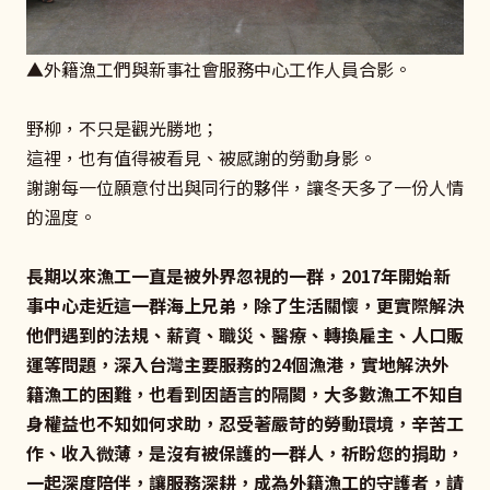
▲外籍漁工們與新事社會服務中心工作人員合影。
野柳，不只是觀光勝地；
這裡，也有值得被看見、被感謝的勞動身影。
謝謝每一位願意付出與同行的夥伴，讓冬天多了一份人情
的溫度。
長期以來漁工一直是被外界忽視的一群，2017年開始新
事中心走近這一群海上兄弟，除了生活關懷，更實際解決
他們遇到的法規、薪資、職災、醫療、轉換雇主、人口販
運等問題，深入台灣主要服務的24個漁港，實地解決外
籍漁工的困難，也看到因語言的隔閡，大多數漁工不知自
身權益也不知如何求助，忍受著嚴苛的勞動環境，辛苦工
作、收入微薄，是沒有被保護的一群人，祈盼您的捐助，
一起深度陪伴，讓服務深耕，成為外籍漁工的守護者，請