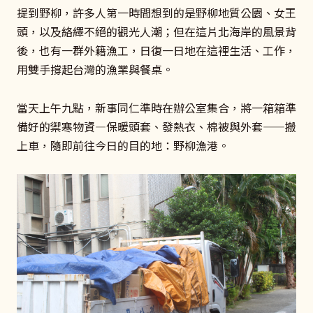
提到野柳，許多人第一時間想到的是野柳地質公園、女王
頭，以及絡繹不絕的觀光人潮；但在這片北海岸的風景背
後，也有一群外籍漁工，日復一日地在這裡生活、工作，
用雙手撐起台灣的漁業與餐桌。
當天上午九點，新事同仁準時在辦公室集合，將一箱箱準
備好的禦寒物資—保暖頭套、發熱衣、棉被與外套——搬
上車，隨即前往今日的目的地：野柳漁港。