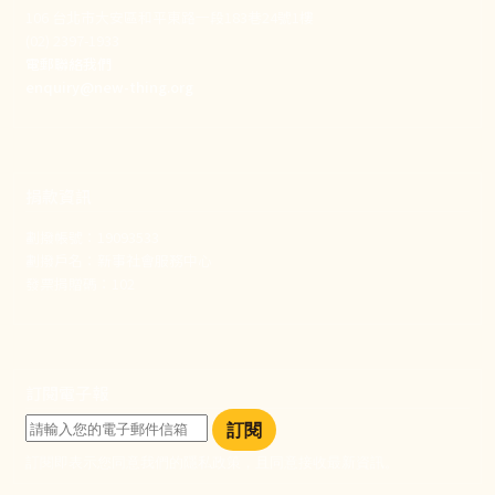
106 台北市大安區和平東路一段183巷24號1樓
(02) 2397-1933
電郵聯絡我們
enquiry@new-thing.org
捐款資訊
劃撥帳號：19093533
劃撥戶名：新事社會服務中心
發票捐贈碼：102
訂閱電子報
訂閱
訂閱即表示您同意我們的隱私政策，且同意接收最新資訊。