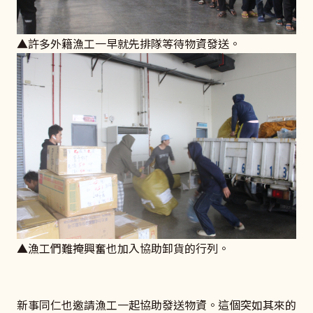
▲許多外籍漁工一早就先排隊等待物資發送。
▲漁工們難掩興奮也加入協助卸貨的行列。
新事同仁也邀請漁工一起協助發送物資。這個突如其來的