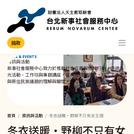
移至主內容
捐款
NEWS & EVENTS
資訊與活動
新事社會服務中心致力於推動社會正義與修和行動，透過多
元活動、工作坊與專題講座，促進大眾對勞工、移工、漁工
與原住民族議題的理解與關懷。
首頁
資訊與活動
冬衣送暖・野柳不只有女王頭
冬衣送暖・野柳不只有女