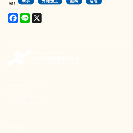
新事
外籍漁工
服務
送暖
Tags
Facebook
Line
X
新事致力關懷職場弱勢，
推動共好社會，
守護生活與勞動權益，
實踐修和與正義的使命。
聯絡我們