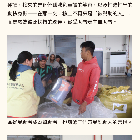
邀請，換來的是他們靦腆卻真誠的笑容，以及忙進忙出的
勤快身影——在那一刻，移工不再只是「被幫助的人」，
而是成為彼此扶持的夥伴，從受助者走向自助者。
▲從受助者成為幫助者，也讓漁工們感受到助人的喜悅。