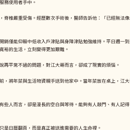
服務使用者手中。
，脊椎嚴重受傷。經歷數次手術後，醫師告訴他：「已經無法像
開銷僅能仰賴中低收入戶津貼與身障津貼勉強維持。平日週一到
寬裕的生活，立刻變得更加艱難。
說再平常不過的問題，對江大哥而言，卻成了現實的煩惱。
前，將年菜與生活物資親手送到他家中。當年菜放在桌上，江大
有些人而言，卻是漫長的空白與等待。能夠有人敲門、有人記得
只是日曆翻頁，而是真正被送進需要的人生命裡。