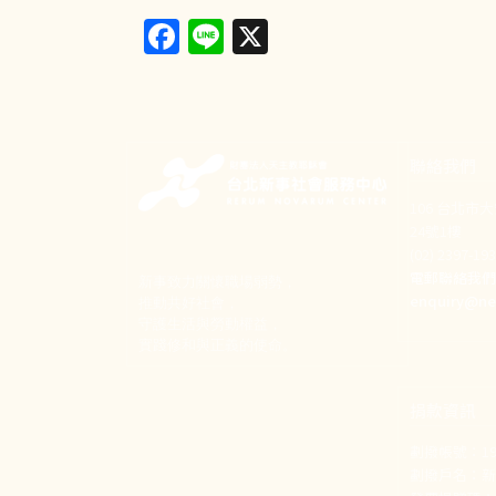
Facebook
Line
X
聯絡我們
106 台北市
24號1樓
(02) 2397-1
電郵聯絡我
新事致力關懷職場弱勢，
enquiry@ne
推動共好社會，
守護生活與勞動權益，
實踐修和與正義的使命。
捐款資訊
劃撥帳號：190
劃撥戶名：