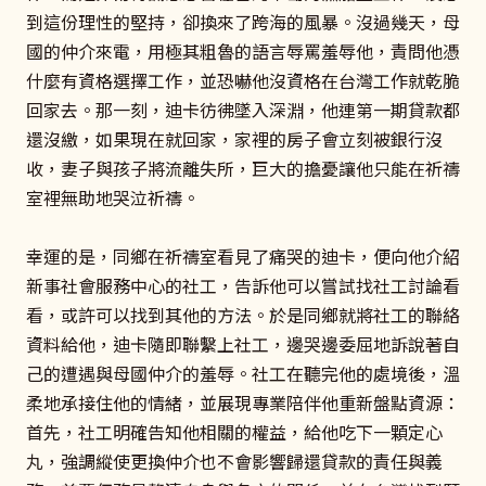
到這份理性的堅持，卻換來了跨海的風暴。沒過幾天，母
國的仲介來電，用極其粗魯的語言辱罵羞辱他，責問他憑
什麼有資格選擇工作，並恐嚇他沒資格在台灣工作就乾脆
回家去。那一刻，迪卡彷彿墜入深淵，他連第一期貸款都
還沒繳，如果現在就回家，家裡的房子會立刻被銀行沒
收，妻子與孩子將流離失所，巨大的擔憂讓他只能在祈禱
室裡無助地哭泣祈禱。
幸運的是，同鄉在祈禱室看見了痛哭的迪卡，便向他介紹
新事社會服務中心的社工，告訴他可以嘗試找社工討論看
看，或許可以找到其他的方法。於是同鄉就將社工的聯絡
資料給他，迪卡隨即聯繫上社工，邊哭邊委屈地訴說著自
己的遭遇與母國仲介的羞辱。社工在聽完他的處境後，溫
柔地承接住他的情緒，並展現專業陪伴他重新盤點資源：
首先，社工明確告知他相關的權益，給他吃下一顆定心
丸，強調縱使更換仲介也不會影響歸還貸款的責任與義