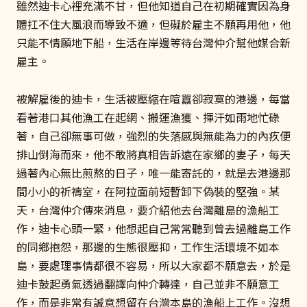
雖然迪卡心裡充滿不甘，但他知道自己在初期確實因為身
體扛不住大風浪而導致不適，但礙於雇主不願再用他，他
只能不情願地下船，生活在岸邊等待台灣仲介幫他媒合新
雇主。
被解雇後的迪卡，生活被壓縮在喧囂卻寂寞的港邊，每當
看著港口其他漁工在起網、搬運漁獲、揮汗如雨地忙碌
著，自己卻無事可做，強烈的失落感與無能為力的內疚便
排山倒海而來，他不敢將真相告訴遠在家鄉的妻子，每天
過著內心無比煎熬的日子，唯一能寄託的，就是去港邊那
間小小的祈禱室，在阿拉面前短暫卸下偽裝的堅強。某
天，台灣仲介傳來消息，要介紹他去台灣離島的漁船工
作，迪卡心頭一緊，他想起自己常常聽到曾去過離島工作
的同鄉抱怨，那邊的生態很壓抑，工作生活環境不如本
島，要處理事情都很不容易，所以大家都不願意去，於是
迪卡鼓起勇氣透過翻譯向仲介轉達，自己並非不願意工
作，而是非常有誠意想留在台灣本島的漁船上工作。沒想