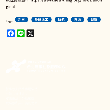
ginal
新事
外籍漁工
啟航
資源
韌性
Tags
Facebook
Line
X
新事致力關懷職場弱勢，
推動共好社會，
守護生活與勞動權益，
實踐修和與正義的使命。