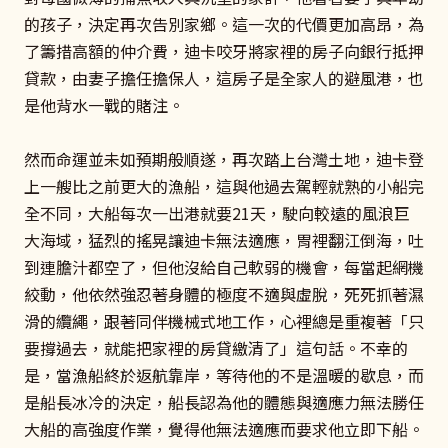
的孩子，決定再次告別家鄉。這一次的代價更加高昂，為
了籌措高額的仲介費，迪卡咬牙將家裡的房子向銀行抵押
貸款，由妻子擔任擔保人，這房子是全家人的避風港，也
是他背水一戰的賭注。
然而命運並未如預期般順遂，再次踏上台灣土地，迪卡登
上一艘比之前更大的漁船，這與他過去駕輕就熟的小船完
全不同，大船每次一出港就要21天，駛向較遠的風浪巨
大海域，猛烈的搖晃讓迪卡無法適應，胃裡翻江倒海，吐
到連膽汁都空了，但他沒給自己軟弱的機會，每當起網機
絞動，他依然強忍著身體的極度不適與虛脫，死死抓著濕
滑的纜繩，跟著同伴機械式地工作，心裡總是重複著「只
要撐過去，就能把家裡的房貸繳清了」這句話。不幸的
是，當漁船終於返航靠岸，等待他的不是溫暖的歇息，而
是船長冰冷的決定，船長認為他的體態與適應力無法勝任
大船的高強度作業，覺得他無法適應而要求他立即下船。