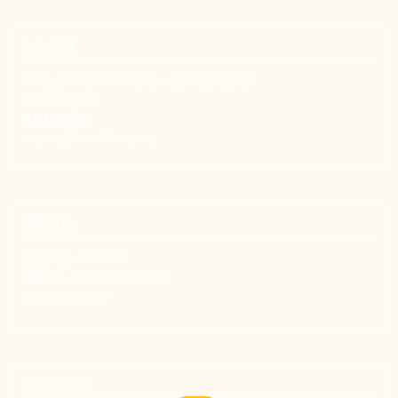
聯絡我們
106 台北市大安區和平東路一段183巷24號1樓
(02) 2397-1933
電郵聯絡我們
enquiry@new-thing.org
捐款資訊
劃撥帳號：19093533
劃撥戶名：新事社會服務中心
發票捐贈碼：102
訂閱電子報