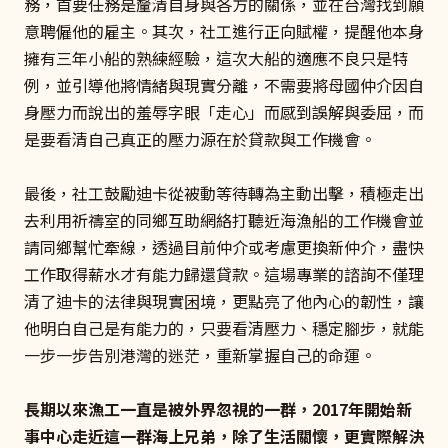
務，首要任務是釐清自身與各方的關係，並在台灣找到願
意聘僱他的雇主。其次，社工進行正向賦權，提醒他本身
擁有三年小船的熟練經驗，這次大船的適應不良只是特
例，並引導他將情緒與現實分離，不需要將母國仲介因自
身壓力而說出的羞辱字眼「走心」而感到誤解與委屈，而
是要看清自己真正的壓力源在於貸款與工作機會。
最後，社工鼓勵迪卡從被動等待轉為主動出擊，積極走出
去利用祈禱室的同鄉互助網絡打聽近海漁船的工作機會並
請同鄉幫忙牽線，透過目前仲介或考慮更換新仲介，盡快
工作取得薪水才有能力歸還貸款。這場專業的諮詢不僅理
清了迪卡的法律與現實困境，更點亮了他內心的韌性，讓
他明白自己是有能力的，只要看清壓力、穩定腳步，就能
一步一步告別港灣的迷茫，重新掌握自己的命運。
長期以來漁工一直是被外界忽視的一群，2017年開始新
事中心走近這一群海上兄弟，除了生活關懷，更實際解決