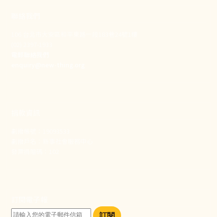
聯絡我們
106 台北市大安區和平東路一段183巷24號1樓
(02) 2397-1933
電郵聯絡我們
enquiry@new-thing.org
捐款資訊
劃撥帳號：19093533
劃撥戶名：新事社會服務中心
發票捐贈碼：102
訂閱電子報
訂閱