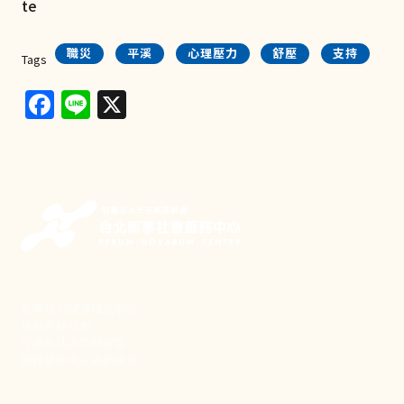
te
職災
平溪
心理壓力
舒壓
支持
Tags
Facebook
Line
X
新事致力關懷職場弱勢，
推動共好社會，
守護生活與勞動權益，
實踐修和與正義的使命。