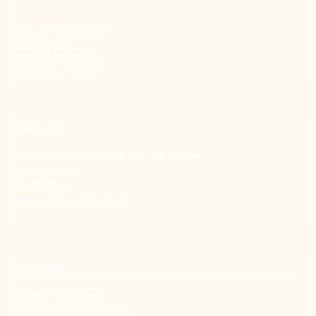
新事致力關懷職場弱勢，
推動共好社會，
守護生活與勞動權益，
實踐修和與正義的使命。
聯絡我們
106 台北市大安區和平東路一段183巷24號1樓
(02) 2397-1933
電郵聯絡我們
enquiry@new-thing.org
捐款資訊
劃撥帳號：19093533
劃撥戶名：新事社會服務中心