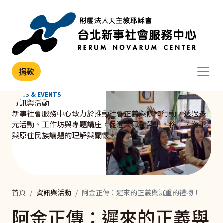
移至主內容
捐款
NEWS & EVENTS
資訊與活動
新事社會服務中心致力於推動社會正義與修和行動，透過多
元活動、工作坊與專題講座，促進大眾對勞工、移工、漁工
與原住民族議題的理解與關懷。
首頁
資訊與活動
阿金正傳：遲來的正義與沉重的禮物！
阿金正傳：遲來的正義與