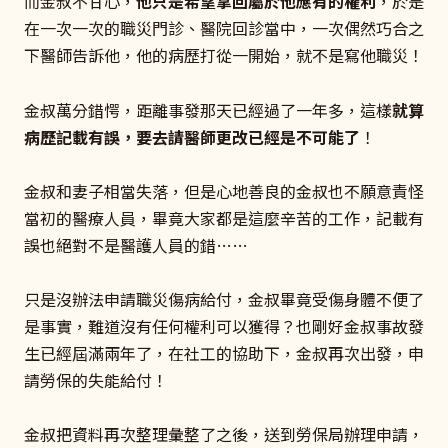
而金叔不甘心，
他只是希望拿回屬於他應有的權利
，於是
在一次一次的職災門診、醫院回診當中，一次偶然巧合之
下醫師告訴他，他的病歷打從一開始，就不是寫他職災！
金叔萬分錯愕，距離事發那天已經過了一年多，這樣
就算
病歷記載有誤，要去請醫師更改已經是不可能了
！
金叔和妻子相當失落，但是心地善良的金叔也不願意責怪
當初的醫療人員，畢竟大家都是這麼辛苦的工作，記載有
誤也絕對不是醫護人員的錯……
只是沒辦法申請職災傷病給付，金叔畢竟受傷身體不便了
是事實，難道沒有任何權利可以獲得？也剛好金叔事故發
生已經屆滿兩年了，在社工的協助下，金叔再次出發，申
請勞保的失能給付！
金叔把資料再次整理彙整了之後，送到勞保局辦理申請，