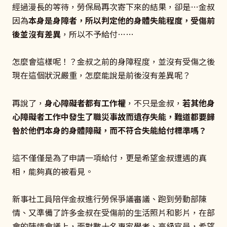
經過漫長的等待，勞保局再次寄下來的結果，卻是…金叔
因為
本身是身障者，所以判定他的身體失能程度，受傷前
後並沒有差異
，所以不予給付……
怎麼會這樣呢！？金叔之前的身障程度，並沒有受傷之後
現在這個狀況嚴重，怎麼能說是前後沒有差異呢？
再說了，
身心障礙者都有工作權
，不只是金叔，
若其他身
心障礙者工作中發生了職災事故而遺存失能，難道都要歸
咎於他們本身的身體障礙，而不符合失能給付標準嗎？
這不僅僅是為了申請一項給付，更是希望金叔遭遇的真
相，能夠真的被看見。
新事社工員陪伴金叔進行勞保爭議審議、跑到勞動部陳
情、又準備了許多金叔在受傷前的生活照片和影片，在部
會的陳情會議上，面對數十名專家學者、高級官員，希望