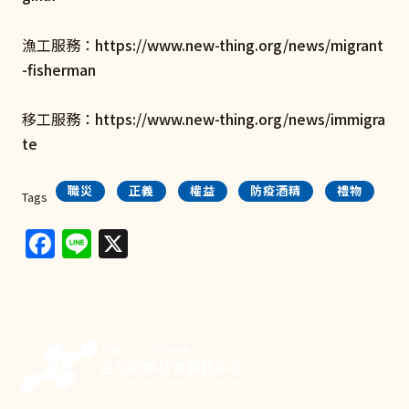
漁工服務：
https://www.new-thing.org/news/migrant
-fisherman
移工服務：
https://www.new-thing.org/news/immigra
te
職災
正義
權益
防疫酒精
禮物
Tags
Facebook
Line
X