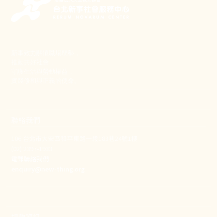
新事致力關懷職場弱勢，
推動共好社會，
守護生活與勞動權益，
實踐修和與正義的使命。
聯絡我們
106 台北市大安區和平東路一段183巷24號1樓
(02) 2397-1933
電郵聯絡我們
enquiry@new-thing.org
捐款資訊