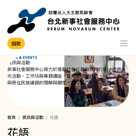
移至主內容
捐款
NEWS & EVENTS
資訊與活動
新事社會服務中心致力於推動社會正義與修和行動，透過多
元活動、工作坊與專題講座，促進大眾對勞工、移工、漁工
與原住民族議題的理解與關懷。
首頁
資訊與活動
花語
花語