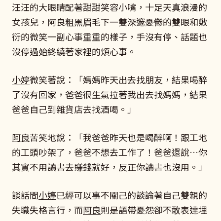
汪汪的大眼睛配著甜甜笑容小嘴，十足天真浪漫的
女孩兒，阿良粗黑眉毛下一雙深邃憂鬱的雙眼和敷
衍的微笑一副心事重重的樣子，手沒有停、話題也
沒停過始終繞著家裡的煩心事。
小婷
微笑著說：「媽媽昨天出去找朋友，結果喝醉
了沒有回家，爸爸很生氣拉著我出去找媽媽，結果
爸爸自己到雜貨店去找酒喝。」
阿良
苦笑地說：「我爸爸昨天也是喝醉啊！跟工地
的工頭吵架了，爸爸不想去工作了！爸爸還說…你
其實不用讀書去賺錢就好，反正你讀書也沒用。」
談話間
小婷
已經可以事不關己的談論著自己雙親的
失職失格言行，而
阿良
則是語帶憂怨卻不敢表達埋