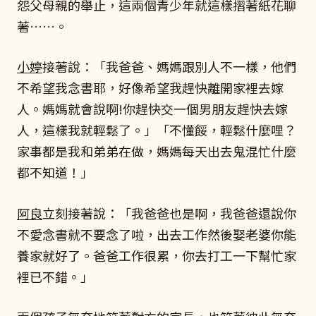
怨父母親的舉止，這兩個青少年就這樣摺著紙花聊
著……。
小婷
接著說：「我爸爸、媽媽跟別人不一樣，他們
不希望我念書耶，好像希望我趕快離開家裡去嫁
人。媽媽就會說啊!你趕快交一個男朋友趕快去嫁
人，這樣我就輕鬆了。」「不懂餒，輕鬆什麼哩？
家事都是我和弟弟在做，媽媽每天出去鬼混忙什麼
都不知道！」
阿良
立刻接著說：「我爸爸也是啊，我爸爸還說你
不愛念書就不要念了啦，出去工作然後娶老婆你能
養家就好了。爸爸工作很累，你去打工一下幫忙家
裡已不錯。」