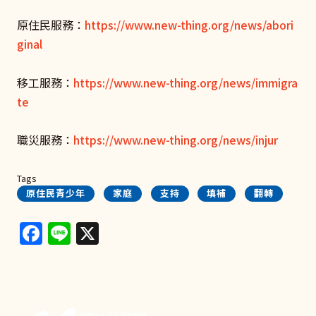
原住民服務：
https://www.new-thing.org/news/abori
ginal
移工服務：
https://www.new-thing.org/news/immigra
te
職災服務：
https://www.new-thing.org/news/injur
Tags
原住民青少年
家庭
支持
填補
翻轉
Facebook
Line
X