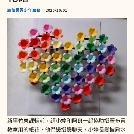
原住民青少年服務
2020/10/01
新事竹東課輔前，請
小婷
和
阿良
一起協助摺著布置
教室用的紙花，他們邊摺邊聊天，小婷長髮披肩水