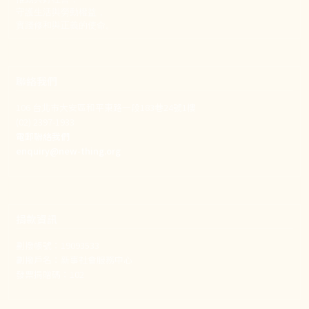
守護生活與勞動權益，
實踐修和與正義的使命。
聯絡我們
106 台北市大安區和平東路一段183巷24號1樓
(02) 2397-1933
電郵聯絡我們
enquiry@new-thing.org
捐款資訊
劃撥帳號：19093533
劃撥戶名：新事社會服務中心
發票捐贈碼：102