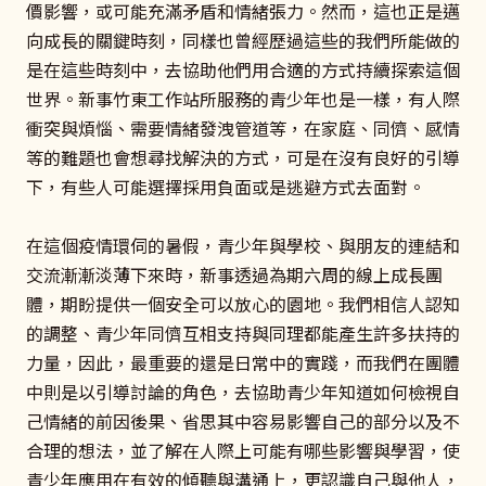
價影響，或可能充滿矛盾和情緒張力。然而，這也正是邁
向成長的關鍵時刻，同樣也曾經歷過這些的我們所能做的
是在這些時刻中，去協助他們用合適的方式持續探索這個
世界。新事竹東工作站所服務的青少年也是一樣，有人際
衝突與煩惱、需要情緒發洩管道等，在家庭、同儕、感情
等的難題也會想尋找解決的方式，可是在沒有良好的引導
下，有些人可能選擇採用負面或是逃避方式去面對。
在這個疫情環伺的暑假，青少年與學校、與朋友的連結和
交流漸漸淡薄下來時，新事透過為期六周的線上成長團
體，期盼提供一個安全可以放心的園地。我們相信人認知
的調整、青少年同儕互相支持與同理都能產生許多扶持的
力量，因此，最重要的還是日常中的實踐，而我們在團體
中則是以引導討論的角色，去協助青少年知道如何檢視自
己情緒的前因後果、省思其中容易影響自己的部分以及不
合理的想法，並了解在人際上可能有哪些影響與學習，使
青少年應用在有效的傾聽與溝通上，更認識自己與他人，