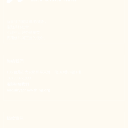
新事致力關懷職場弱勢，
推動共好社會，
守護生活與勞動權益，
實踐修和與正義的使命。
聯絡我們
106 台北市大安區和平東路一段183巷24號1樓
(02) 2397-1933
電郵聯絡我們
enquiry@new-thing.org
捐款資訊