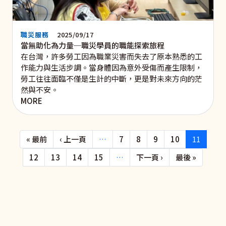
職災服務
2025/09/17
當無助化為力量─職災學員的職能探索旅程
在台灣，許多勞工因為職業災害而失去了原本熟悉的工
作能力與生活步調。當身體因為意外受傷而產生限制，
勞工往往面臨不僅是生計的中斷，更是對未來方向的茫
然與不安。
MORE
Pagination
First page
Previous page
« 最前
‹ 上一頁
…
7
8
9
10
11
下一頁
Last pa
12
13
14
15
…
下一頁 ›
最後 »