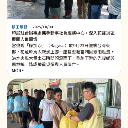
移工服務
2025/10/04
印尼駐台辦事處攜手新事社會服務中心，深入花蓮災區
展開人道關懷
當強颱「樺加沙」（Ragasa）於9月23日侵襲台灣東
部，花蓮縣馬太鞍溪上游一座巨型堰塞湖因豪雨溢流，
洪水夾雜大量土石瞬間傾瀉而下，重創下游的光復鄉與
鳳林鎮，造成嚴重災情與人員傷亡。
MORE