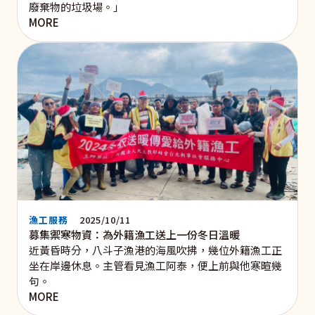
廢棄物的垃圾場。」
MORE
漁工服務
2025/10/11
募集禦寒物資：為外籍漁工送上一份冬日溫暖
近黃昏時分，八斗子漁港的海風吹拂，幾位外籍漁工正
坐在岸邊休息。主管看見漁工阿泰，便上前與他寒暄幾
句。
MORE