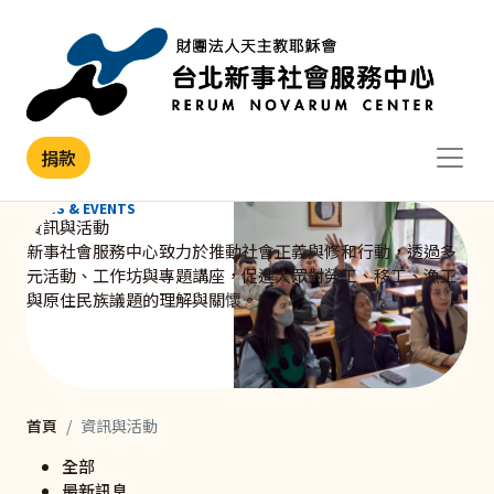
移至主內容
捐款
NEWS & EVENTS
資訊與活動
新事社會服務中心致力於推動社會正義與修和行動，透過多
元活動、工作坊與專題講座，促進大眾對勞工、移工、漁工
與原住民族議題的理解與關懷。
首頁
資訊與活動
全部
最新訊息