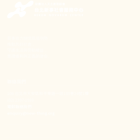
新事致力關懷職場弱勢，
推動共好社會，
守護生活與勞動權益，
實踐修和與正義的使命。
聯絡我們
106 台北市大安區和平東路一段183巷24號1樓
(02) 2397-1933
電郵聯絡我們
enquiry@new-thing.org