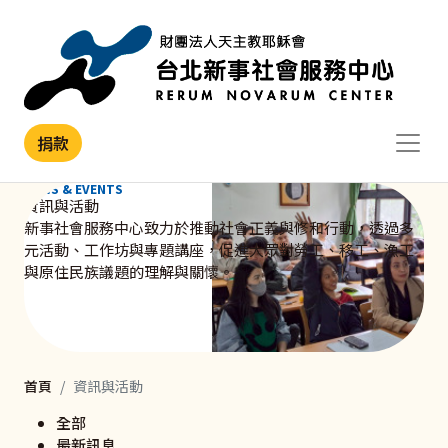
移至主內容
捐款
NEWS & EVENTS
資訊與活動
新事社會服務中心致力於推動社會正義與修和行動，透過多
元活動、工作坊與專題講座，促進大眾對勞工、移工、漁工
與原住民族議題的理解與關懷。
首頁
資訊與活動
全部
最新訊息