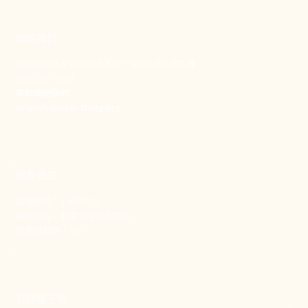
聯絡我們
106 台北市大安區和平東路一段183巷24號1樓
(02) 2397-1933
電郵聯絡我們
enquiry@new-thing.org
捐款資訊
劃撥帳號：19093533
劃撥戶名：新事社會服務中心
發票捐贈碼：102
訂閱電子報