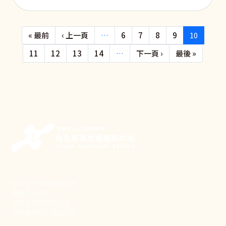
Pagination
First page
Previous page
« 最前
‹ 上一頁
…
6
7
8
9
10
下一頁
Last pa
11
12
13
14
…
下一頁 ›
最後 »
新事致力關懷職場弱勢，
推動共好社會，
守護生活與勞動權益，
實踐修和與正義的使命。