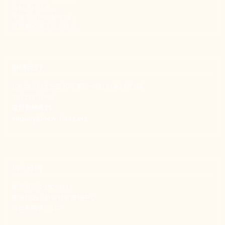
推動共好社會，
守護生活與勞動權益，
實踐修和與正義的使命。
聯絡我們
106 台北市大安區和平東路一段183巷24號1樓
(02) 2397-1933
電郵聯絡我們
enquiry@new-thing.org
捐款資訊
劃撥帳號：19093533
劃撥戶名：新事社會服務中心
發票捐贈碼：102