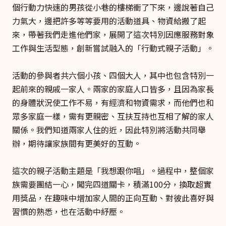
個行動力快速的男孩從小巷的樓梯衝了下來，邊說著自己
力氣大，邊把許多等等要用的活動道具、物資給搬了起
來，帶著我們走進他們家，展開了這次特別因應服務對象
工作與生活型態，創新嘗試融入的「行動式親子活動」。
活動的參與者共六個小孩、四個大人，其中也包含特別一
起前來的親戚一家人。兩家的家庭人口皆多，且因為家長
的身體狀況使工作不易，有經濟和物資需求，而他們也和
眾多家庭一樣，需有更親密、互扶互持也互相了解的家人
關係。我們知道兩家人住的近，因此特別將活動共同舉
辦，期待讓家族間有更美好的互動。
這次的親子活動主題是「我想跟你唱」。過程中，整個家
族需要團結一心，闖完四道關卡，積滿100分，換取超實
用獎品，在趣味中增加家人間的正向互動、對彼此喜好與
習慣的熟悉，也在活動中紓壓。