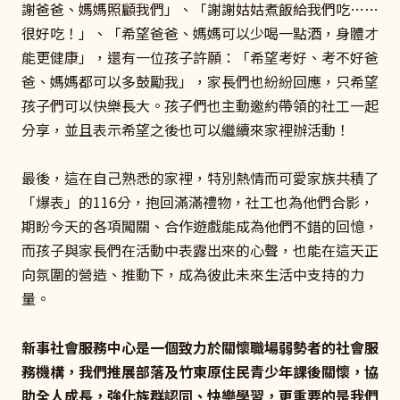
謝爸爸、媽媽照顧我們」、「謝謝姑姑煮飯給我們吃……
很好吃！」、「希望爸爸、媽媽可以少喝一點酒，身體才
能更健康」，還有一位孩子許願：「希望考好、考不好爸
爸、媽媽都可以多鼓勵我」，家長們也紛紛回應，只希望
孩子們可以快樂長大。孩子們也主動邀約帶領的社工一起
分享，並且表示希望之後也可以繼續來家裡辦活動！
最後，這在自己熟悉的家裡，特別熱情而可愛家族共積了
「爆表」的116分，抱回滿滿禮物，社工也為他們合影，
期盼今天的各項闖關、合作遊戲能成為他們不錯的回憶，
而孩子與家長們在活動中表露出來的心聲，也能在這天正
向氛圍的營造、推動下，成為彼此未來生活中支持的力
量。
新事社會服務中心是一個致力於關懷職場弱勢者的社會服
務機構，我們推展部落及竹東原住民青少年課後關懷，協
助全人成長，強化族群認同、快樂學習，更重要的是我們