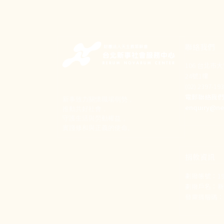
聯絡我們
106 台北市
24號1樓
(02) 2397-1
電郵聯絡我
新事致力關懷職場弱勢，
enquiry@ne
推動共好社會，
守護生活與勞動權益，
實踐修和與正義的使命。
捐款資訊
劃撥帳號：190
劃撥戶名：
發票捐贈碼：1