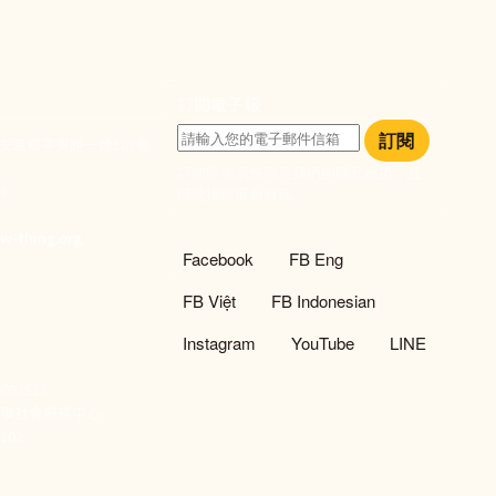
訂閱電子報
訂閱
大安區和平東路一段183巷
訂閱即表示您同意我們的隱私政策，且
933
同意接收最新資訊。
們
w-thing.org
社群選單
Facebook
FB Eng
FB Việt
FB Indonesian
Instagram
YouTube
LINE
93533
新事社會服務中心
02