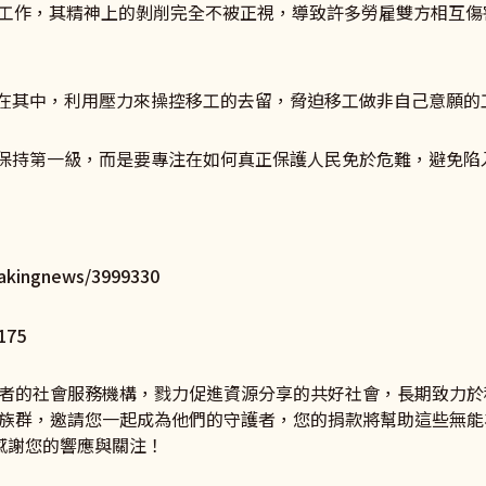
待命工作，其精神上的剝削完全不被正視，導致許多勞雇雙方相互
弄在其中，利用壓力來操控移工的去留，脅迫移工做非自己意願
何保持第一級，而是要專注在如何真正保護人民免於危難，避免陷
reakingnews/3999330
175
者的社會服務機構，戮力促進資源分享的共好社會，長期致力於
族群，邀請您一起成為他們的守護者，您的捐款將幫助這些無能
22 ，感謝您的響應與關注！