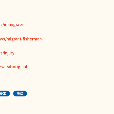
ws/immigrate
ws/migrant-fisherman
s/injury
ews/aboriginal
移工
權益