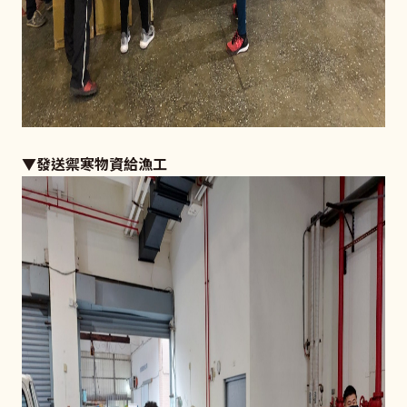
▼發送禦寒物資給漁工