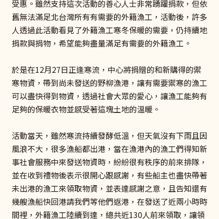
受惠。雖然支持這次活動的善心人士非常踴躍捐款，但依
舊無法滿足北台灣所有有需要的外籍漁工，活動後，許多
人透過此活動看見了外籍漁工寒冬保暖的需要，仍持續地
捐款與捐物，希望能夠盡量滿足有需要的外籍漁工。
於是在12月27日正逢寒流，中心將捐贈的和新購得的禦
寒物資，帶到尚未發送的野柳漁港，讓有需要禦寒的漁工
可以盡快得到物資，透過社會大眾的愛心，讓漁工能夠有
足夠的保暖衣物並感受著這塊土地的溫暖。
活動當天，雖然寒流持續發酵低溫，但天氣沒有下雨且因
風浪不大，很多漁船都出港，當在漁港內的漁工們得知新
事社會服務中來發送物資時，紛紛很有秩序的前來排隊，
並在收到禮物後表示很開心跟感謝，有些船主也盡快帶著
未出港的漁工來領取物資，並表達感謝之意，且告知還有
幾艘漁船快回港請我們等他們返港，在發送了近兩小時時
間裡，外籍漁工陸續到達，總共近130人前來領取，讓領