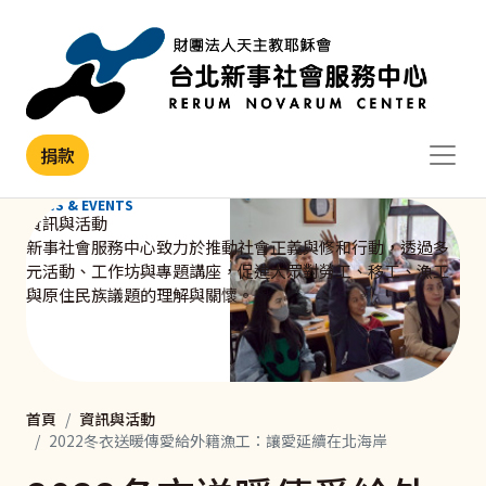
移至主內容
捐款
NEWS & EVENTS
資訊與活動
新事社會服務中心致力於推動社會正義與修和行動，透過多
元活動、工作坊與專題講座，促進大眾對勞工、移工、漁工
與原住民族議題的理解與關懷。
首頁
資訊與活動
2022冬衣送暖傳愛給外籍漁工：讓愛延續在北海岸