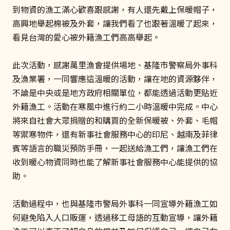
到物資的漁工滿心歡喜跟感謝，有人還先戴上保暖帽子，
高興地舉起棉被及外套，讓我們看了也跟著溫暖了起來，
看見台灣的愛心被外籍漁工們高高舉起。
此次活動，感謝萬里漁會提供場地、基隆市警察局外事科
及漁業署，一同響應這溫暖的活動，讓在地的資源夥伴，
不論是中央或是地方政府相關單位，都能透過活動更貼近
外籍漁工。活動在寒風中進行約二小時溫暖中完成。中心
將來自社會大眾捐贈的和購買的全新保暖被、外套、毛帽
等禦寒物件，還有新事社會服務中心的印尼、越南及菲律
賓等語言的職災預防手冊，一起送給漁工們，讓漁工們在
收到暖心物資同時也能了解新事社會服務中心能提供的協
助。
活動過程中，也與基隆市警局外事科一同宣導外籍漁工如
何避免陷入人口販運，透過移工母語的互動宣導，讓外籍