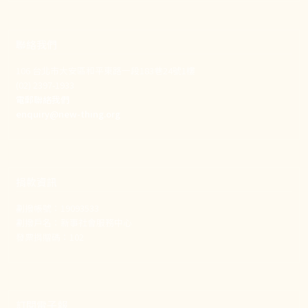
聯絡我們
106 台北市大安區和平東路一段183巷24號1樓
(02) 2397-1933
電郵聯絡我們
enquiry@new-thing.org
捐款資訊
劃撥帳號：19093533
劃撥戶名：新事社會服務中心
發票捐贈碼：102
訂閱電子報