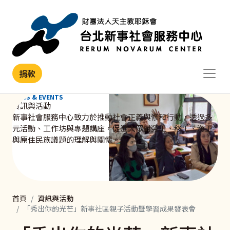
移至主內容
捐款
NEWS & EVENTS
資訊與活動
新事社會服務中心致力於推動社會正義與修和行動，透過多
元活動、工作坊與專題講座，促進大眾對勞工、移工、漁工
與原住民族議題的理解與關懷。
首頁
資訊與活動
「秀出你的光芒」新事社區親子活動暨學習成果發表會