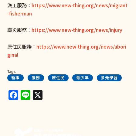
漁工服務：
https://www.new-thing.org/news/migrant
-fisherman
職災服務：
https://www.new-thing.org/news/injury
原住民服務：
https://www.new-thing.org/news/abori
ginal
Tags
新事
服務
原住民
青少年
多元學習
Facebook
Line
X