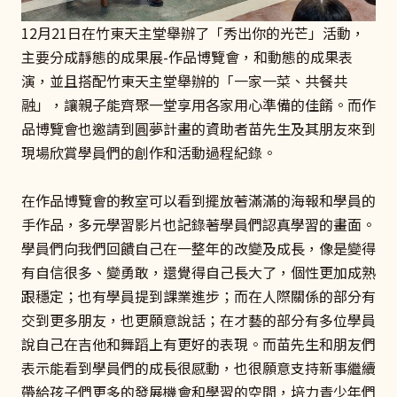
12月21日在竹東天主堂舉辦了「秀出你的光芒」活動，
主要分成靜態的成果展-作品博覽會，和動態的成果表
演，並且搭配竹東天主堂舉辦的「一家一菜、共餐共
融」，讓親子能齊聚一堂享用各家用心準備的佳餚。而作
品博覽會也邀請到圓夢計畫的資助者苗先生及其朋友來到
現場欣賞學員們的創作和活動過程紀錄。
在作品博覽會的教室可以看到擺放著滿滿的海報和學員的
手作品，多元學習影片也記錄著學員們認真學習的畫面。
學員們向我們回饋自己在一整年的改變及成長，像是變得
有自信很多、變勇敢，還覺得自己長大了，個性更加成熟
跟穩定；也有學員提到課業進步；而在人際關係的部分有
交到更多朋友，也更願意說話；在才藝的部分有多位學員
說自己在吉他和舞蹈上有更好的表現。而苗先生和朋友們
表示能看到學員們的成長很感動，也很願意支持新事繼續
帶給孩子們更多的發展機會和學習的空間，培力青少年們