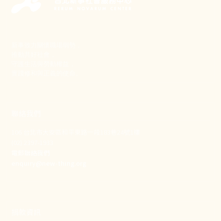
新事致力關懷職場弱勢，
推動共好社會，
守護生活與勞動權益，
實踐修和與正義的使命。
聯絡我們
106 台北市大安區和平東路一段183巷24號1樓
(02) 2397-1933
電郵聯絡我們
enquiry@new-thing.org
捐款資訊