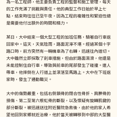
為一名工程師，他主要負責工程的監督和施工管理，每天
的工作充滿了挑戰與責任。他的典型工作日始於早上七
點，結束時往往已至午夜，因為工程的複雜性和緊迫性總
是需要他付出額外的時間和精力。
某日，大中結束一個大型工程的加班任務，騎著自行車返
回家中。這天，天氣陰雨，路面泥濘不堪。經過某個十字
路口時，前方突然有一輛機車為了右轉，迅速往內道切。
大中雖然立即採取了刹車措施，但由於路面濕滑，他還是
未能控制住自行車，導致與前車的尾部發生了碰撞。連人
帶車，他摔倒在人行道上並滾落至馬路上。大中在下班返
家時，發生了通勤職災。
大中的傷勢嚴重，包括右側鎖骨的閉合性骨折、肩胛骨的
損傷、第二至第六根虹骨的斷裂，以及懷疑有旋轉肌鍵的
部分斷裂。被迅速送往附近醫院急救後，由於他的家人希
望他回到家鄉就近治療，他於當天被轉移到中部的大型醫