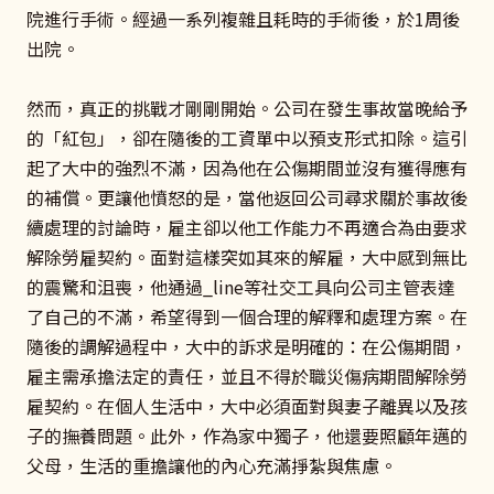
院進行手術。經過一系列複雜且耗時的手術後，於1周後
出院。
然而，真正的挑戰才剛剛開始。公司在發生事故當晚給予
的「紅包」，卻在隨後的工資單中以預支形式扣除。這引
起了大中的強烈不滿，因為他在公傷期間並沒有獲得應有
的補償。更讓他憤怒的是，當他返回公司尋求關於事故後
續處理的討論時，雇主卻以他工作能力不再適合為由要求
解除勞雇契約。面對這樣突如其來的解雇，大中感到無比
的震驚和沮喪，他通過_line等社交工具向公司主管表達
了自己的不滿，希望得到一個合理的解釋和處理方案。在
隨後的調解過程中，大中的訴求是明確的：在公傷期間，
雇主需承擔法定的責任，並且不得於職災傷病期間解除勞
雇契約。在個人生活中，大中必須面對與妻子離異以及孩
子的撫養問題。此外，作為家中獨子，他還要照顧年邁的
父母，生活的重擔讓他的內心充滿掙紮與焦慮。