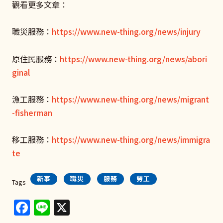
觀看更多文章：
職災服務：
https://www.new-thing.org/news/injury
原住民服務：
https://www.new-thing.org/news/abori
ginal
漁工服務：
https://www.new-thing.org/news/migrant
-fisherman
移工服務：
https://www.new-thing.org/news/immigra
te
新事
職災
服務
勞工
Tags
Facebook
Line
X