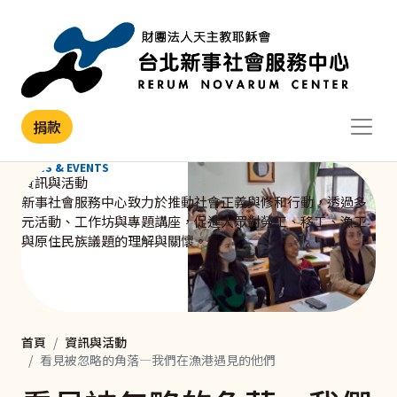
移至主內容
捐款
NEWS & EVENTS
資訊與活動
新事社會服務中心致力於推動社會正義與修和行動，透過多
元活動、工作坊與專題講座，促進大眾對勞工、移工、漁工
與原住民族議題的理解與關懷。
首頁
資訊與活動
看見被忽略的角落—我們在漁港遇見的他們