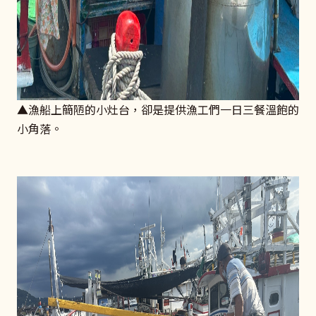
▲漁船上簡陋的小灶台，卻是提供漁工們一日三餐溫飽的
小角落。