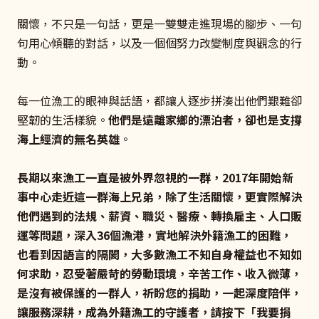
關懷，不只是一句話，更是一雙雙走進現場的腳步、一句
句用心傾聽的對話，以及一個個努力改變制度與觀念的行
動。
每一位漁工的眼神與話語，都讓人逐步拼湊出他們艱難卻
堅韌的生活樣貌。
他們是遠離家鄉的漂泊者，卻也是支撐
海上經濟的無名英雄
。
長期以來漁工一直是被外界忽視的一群，2017年開始新
事中心走近這一群海上兄弟，除了生活關懷，更實際解決
他們遇到的法規、薪資、職災、醫療、轉換雇主、人口販
運等問題，深入36個漁港，實地解決外籍漁工的困難，
也看到因語言的隔閡，大多數漁工不知自身權益也不知如
何求助，忍受著嚴苛的勞動環境，辛苦工作、收入微薄，
是沒有被保護的一群人，祈盼您的捐助，一起深度陪伴，
讓服務深耕，成為外籍漁工的守護者，請按下「
我要捐