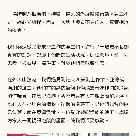
一場跨越八個漁港、持續一整天的外展關懷行動。這並不
是一趟觀光旅程，而是一次與「被看不見的人」真實相遇
的機會。
我們與遠從異鄉來台工作的漁工們，進行了一場場不長卻
真實的對話，記錄下他們的生活狀況、居住環境，也一同
思考「被看見」這件事，對於他們意味著什麼。
在外木山漁港，我們遇見剛結束20天海上作業、正修補
漁網的漁工，他們在悶熱的氣候中僅能靠著運作時的冷氣
稍作喘息；在萬里漁港，我們看見有人在船上簡單沐浴，
也有人在小灶台前備餐，岸邊的樹蔭下，是他們短暫的歇
息角落；而在東澳漁港，一位獨守幾艘漁船的漁工，與遠
方家人一同視訊吃飯的畫面，讓我們深受感動。