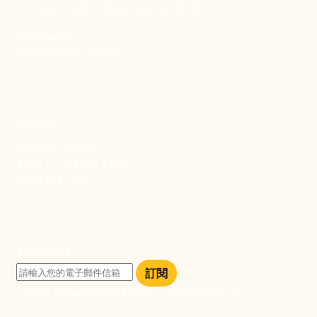
106 台北市大安區和平東路一段183巷24號1樓
(02) 2397-1933
電郵聯絡我們
enquiry@new-thing.org
捐款資訊
劃撥帳號：19093533
劃撥戶名：新事社會服務中心
發票捐贈碼：102
訂閱電子報
訂閱
訂閱即表示您同意我們的隱私政策，且同意接收最新資訊。